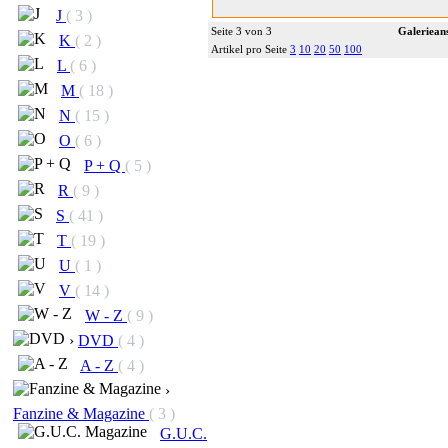
J
( 3 )
Seite 3 von 3
Galerieans
K
( 2 )
Artikel pro Seite
3
10
20
50
100
L
( 6 )
M
( 18 )
N
( 15 )
O
( 6 )
P + Q
( 5 )
R
( 9 )
S
( 41 )
T
( 19 )
U
( 1 )
V
( 14 )
W - Z
( 9 )
›
DVD
( 4 )
A - Z
( 4 )
›
Fanzine & Magazine
( 3 )
G.U.C.