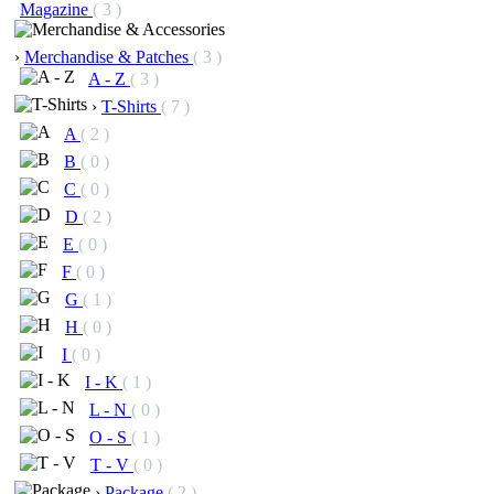
Magazine
( 3 )
›
Merchandise & Patches
( 3 )
A - Z
( 3 )
›
T-Shirts
( 7 )
A
( 2 )
B
( 0 )
C
( 0 )
D
( 2 )
E
( 0 )
F
( 0 )
G
( 1 )
H
( 0 )
I
( 0 )
I - K
( 1 )
L - N
( 0 )
O - S
( 1 )
T - V
( 0 )
›
Package
( 2 )