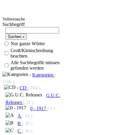
Volltextsuche
Suchbegriff
Nur ganze Wörter
Groß/Kleinschreibung
beachten
Alle Suchbegriffe müssen
gefunden werden
›
Kategorien
(
1106 )
›
CD
( 766 )
G.U.C.
Releases
( 21 )
0 - 1917
( 1 )
A
( 53 )
B
( 30 )
C
( 36 )