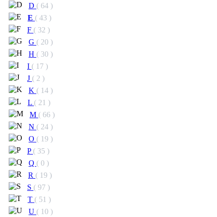
D
( 64 )
E
( 43 )
F
( 32 )
G
( 20 )
H
( 30 )
I
( 17 )
J
( 2 )
K
( 14 )
L
( 21 )
M
( 66 )
N
( 24 )
O
( 19 )
P
( 35 )
Q
( 0 )
R
( 19 )
S
( 97 )
T
( 51 )
U
( 10 )