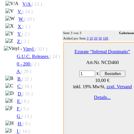
V/A
( 13 )
V
( 24 )
W
( 18 )
X
( 1 )
Seite 3 von 3
Galerieans
Y
( 2 )
Artikel pro Seite
3
10
20
50
100
Z
( 3 )
›
Vinyl
( 321 )
Ezurate “Infernal Dominatio”
G.U.C. Releases
( 24 )
Art-Nr. NCD460
0 - 200
( 2 )
A
( 29 )
x
B
( 22 )
10,00 €
C
( 16 )
inkl. 19% MwSt,
zzgl. Versand
D
( 31 )
Details...
E
( 8 )
F
( 5 )
G
( 13 )
H
( 9 )
I
( 14 )