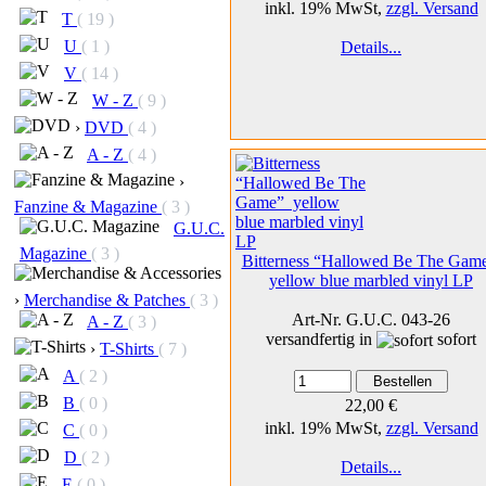
inkl. 19% MwSt,
zzgl. Versand
T
( 19 )
U
( 1 )
Details...
V
( 14 )
W - Z
( 9 )
›
DVD
( 4 )
A - Z
( 4 )
›
Fanzine & Magazine
( 3 )
G.U.C.
Magazine
( 3 )
Bitterness “Hallowed Be The Gam
yellow blue marbled vinyl LP
›
Merchandise & Patches
( 3 )
Art-Nr. G.U.C. 043-26
A - Z
( 3 )
versandfertig in
sofort
›
T-Shirts
( 7 )
A
( 2 )
B
( 0 )
22,00 €
inkl. 19% MwSt,
zzgl. Versand
C
( 0 )
D
( 2 )
Details...
E
( 0 )