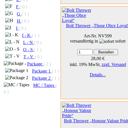
F
( 0 )
G
( 1 )
H
( 0 )
Bolt Thrower „Those Obce Loyal
I
( 0 )
I - K
( 1 )
Art-Nr. NV599
versandfertig in
sofort
L - N
( 0 )
O - S
( 1 )
T - V
( 0 )
28,00 €
›
Package
( 2 )
inkl. 19% MwSt,
zzgl. Versand
Package 1
( 1 )
Details...
Package 2
( 1 )
MC / Tapes
(
0 )
Bolt Thrower „Honour Valour Prid