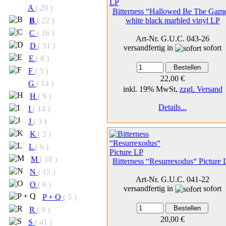
A
( 29 )
Bitterness “Hallowed Be The Gam
white black marbled vinyl LP
B
( 22 )
C
( 16 )
Art-Nr. G.U.C. 043-26
D
( 31 )
versandfertig in
sofort
E
( 8 )
F
( 5 )
22,00 €
G
( 14 )
inkl. 19% MwSt,
zzgl. Versand
H
( 9 )
Details...
I
( 14 )
J
( 3 )
K
( 2 )
L
( 6 )
M
( 18 )
Bitterness “Resurrexodus“ Picture 
N
( 15 )
Art-Nr. G.U.C. 041-22
O
( 6 )
versandfertig in
sofort
P + Q
( 5 )
R
( 9 )
20,00 €
S
( 41 )