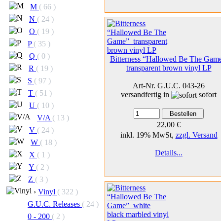
M
( 66 )
N
( 24 )
O
( 19 )
P
( 35 )
Q
( 0 )
Bitterness “Hallowed Be The Gam
transparent brown vinyl LP
R
( 19 )
S
( 97 )
Art-Nr. G.U.C. 043-26
T
( 51 )
versandfertig in
sofort
U
( 10 )
V/A
( 13 )
22,00 €
V
( 24 )
inkl. 19% MwSt,
zzgl. Versand
W
( 18 )
Details...
X
( 1 )
Y
( 2 )
Z
( 3 )
›
Vinyl
( 322 )
G.U.C. Releases
( 24 )
0 - 200
( 2 )