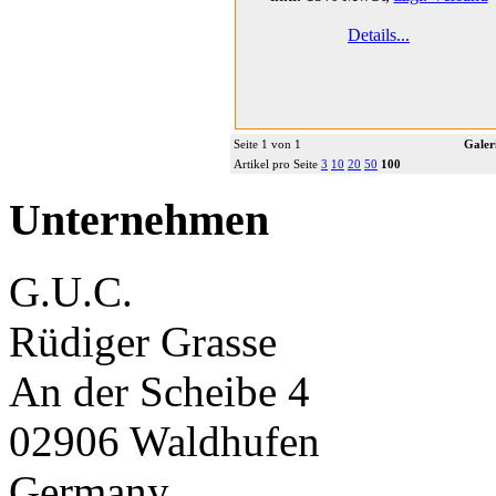
Details...
Seite 1 von 1
Galer
Artikel pro Seite
3
10
20
50
100
Unternehmen
G.U.C.
Rüdiger Grasse
An der Scheibe 4
02906 Waldhufen
Germany