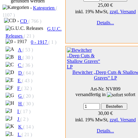
gefunden werden
25,00 €
›
Kategorien
(
inkl. 19% MwSt,
zzgl. Versand
1107 )
›
CD
( 766 )
Details...
G.U.C.
Releases
( 21 )
0 - 1917
( 1 )
A
( 53 )
B
( 30 )
C
( 36 )
Bewitcher „Deep Cuts & Shallo
D
( 64 )
Graves“ LP
E
( 43 )
F
( 32 )
Art-Nr. NV899
versandfertig in
sofort
G
( 20 )
H
( 30 )
I
( 17 )
30,00 €
J
( 2 )
inkl. 19% MwSt,
zzgl. Versand
K
( 14 )
Details...
L
( 21 )