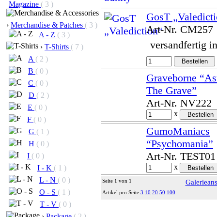
Magazine
( 3 )
GosT „Valedict
›
Merchandise & Patches
( 3 )
Art-Nr. CM257
A - Z
( 3 )
versandfertig i
›
T-Shirts
( 7 )
A
( 2 )
B
( 0 )
Graveborne “As
C
( 0 )
The Grave”
D
( 2 )
Art-Nr. NV222
E
( 0 )
x
F
( 0 )
GumoManiacs
G
( 1 )
“Psychomania”
H
( 0 )
Art-Nr. TEST01
I
( 0 )
x
I - K
( 1 )
L - N
( 0 )
Seite 1 von 1
Galerieans
O - S
( 1 )
Artikel pro Seite
3
10
20
50
100
T - V
( 0 )
›
Package
( 2 )