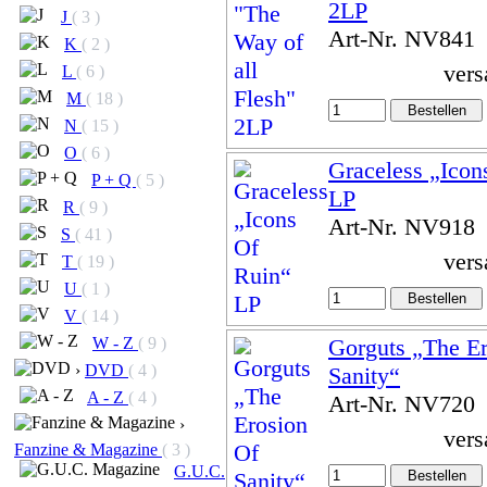
2LP
J
( 3 )
Art-Nr. NV841
K
( 2 )
vers
L
( 6 )
M
( 18 )
N
( 15 )
O
( 6 )
Graceless „Icon
P + Q
( 5 )
LP
R
( 9 )
Art-Nr. NV918
S
( 41 )
vers
T
( 19 )
U
( 1 )
V
( 14 )
Gorguts „The E
W - Z
( 9 )
›
DVD
( 4 )
Sanity“
A - Z
( 4 )
Art-Nr. NV720
›
vers
Fanzine & Magazine
( 3 )
G.U.C.