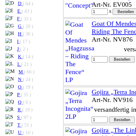
Art-Nr. EV005
D
( 64 )
E
( 43 )
x
F
( 32 )
Goat Of Mendes
G
( 20 )
Riding The Fen
H
( 30 )
Art-Nr. NV876
I
( 17 )
vers
J
( 2 )
K
( 14 )
L
( 21 )
M
( 66 )
N
( 24 )
O
( 19 )
Gojira „Terra I
P
( 35 )
Art-Nr. NV916
Q
( 0 )
versandfertig i
R
( 19 )
S
( 97 )
T
( 51 )
Gojira „The Li
U
( 10 )