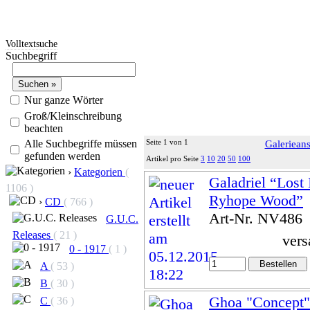
Volltextsuche
Suchbegriff
Nur ganze Wörter
Groß/Kleinschreibung
beachten
Alle Suchbegriffe müssen
Seite 1 von 1
Galerieans
gefunden werden
Artikel pro Seite
3
10
20
50
100
›
Kategorien
(
Galadriel “Lost
1106 )
Ryhope Wood”
›
CD
( 766 )
Art-Nr. NV486
G.U.C.
Releases
( 21 )
vers
0 - 1917
( 1 )
A
( 53 )
B
( 30 )
Ghoa "Concept"
C
( 36 )