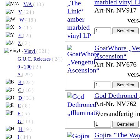
marbled vinyl L
V/A
( 13 )
Art-Nr. NV917
V
( 24 )
vers
W
( 18 )
X
( 1 )
Y
( 2 )
Z
( 3 )
GoatWhore „Ve
›
Vinyl
( 321 )
Ascension“
G.U.C. Releases
( 24 )
Art-Nr. NV676
0 - 200
( 2 )
vers
A
( 29 )
B
( 22 )
C
( 16 )
God Dethroned „
D
( 31 )
Art-Nr. NV762
E
( 8 )
versandfertig i
F
( 5 )
G
( 13 )
H
( 9 )
Gojira "The Way
I
( 14 )