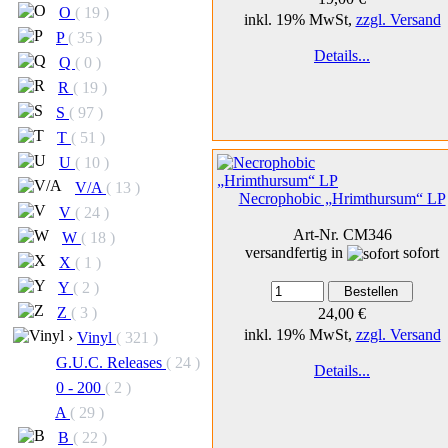
O
( 19 )
inkl. 19% MwSt,
zzgl. Versand
P
( 35 )
Details...
Q
( 0 )
R
( 19 )
S
( 97 )
T
( 51 )
U
( 10 )
V/A
( 13 )
Necrophobic „Hrimthursum“ LP
V
( 24 )
Art-Nr. CM346
W
( 18 )
versandfertig in
sofort
X
( 1 )
Y
( 2 )
Z
( 3 )
24,00 €
inkl. 19% MwSt,
zzgl. Versand
›
Vinyl
( 321 )
G.U.C. Releases
( 24 )
Details...
0 - 200
( 2 )
A
( 29 )
B
( 22 )