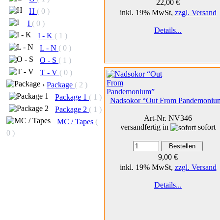
22,00 €
H
( 0 )
inkl. 19% MwSt,
zzgl. Versand
I
( 0 )
Details...
I - K
( 1 )
L - N
( 0 )
O - S
( 1 )
T - V
( 0 )
›
Package
( 2 )
Package 1
( 1 )
Nadsokor “Out From Pandemoniu
Package 2
( 1 )
Art-Nr. NV346
MC / Tapes
(
versandfertig in
sofort
0 )
9,00 €
inkl. 19% MwSt,
zzgl. Versand
Details...