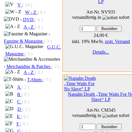
LP
V
( 14 )
Art-Nr. NV935
W - Z
( 9 )
versandfertig in
sofort
›
DVD
( 4 )
A - Z
( 4 )
›
24,00 €
Fanzine & Magazine
( 3 )
inkl. 19% MwSt,
zzgl. Versand
G.U.C.
Details...
Magazine
( 3 )
›
Merchandise & Patches
( 3 )
A - Z
( 3 )
›
T-Shirts
( 7 )
A
( 2 )
Napalm Death „Time Waits For N
B
( 0 )
Slave“ LP
C
( 0 )
D
( 2 )
Art-Nr. CM345
versandfertig in
sofort
E
( 0 )
F
( 0 )
G
( 1 )