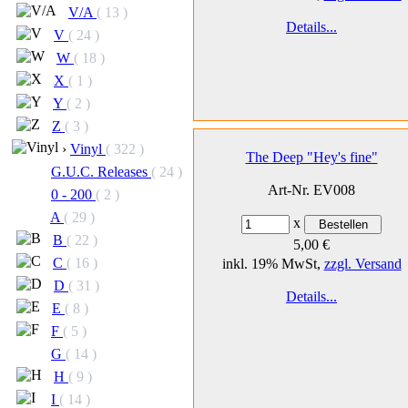
V/A
( 13 )
Details...
V
( 24 )
W
( 18 )
X
( 1 )
Y
( 2 )
Z
( 3 )
›
Vinyl
( 322 )
The Deep "Hey's fine"
G.U.C. Releases
( 24 )
Art-Nr. EV008
0 - 200
( 2 )
A
( 29 )
x
B
( 22 )
5,00 €
C
( 16 )
inkl. 19% MwSt,
zzgl. Versand
D
( 31 )
Details...
E
( 8 )
F
( 5 )
G
( 14 )
H
( 9 )
I
( 14 )