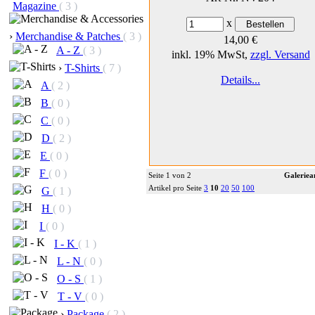
Magazine
( 3 )
x
›
Merchandise & Patches
( 3 )
14,00 €
A - Z
( 3 )
inkl. 19% MwSt,
zzgl. Versand
›
T-Shirts
( 7 )
Details...
A
( 2 )
B
( 0 )
C
( 0 )
D
( 2 )
E
( 0 )
F
( 0 )
Seite 1 von 2
Galeriea
Artikel pro Seite
3
10
20
50
100
G
( 1 )
H
( 0 )
I
( 0 )
I - K
( 1 )
L - N
( 0 )
O - S
( 1 )
T - V
( 0 )
›
Package
( 2 )