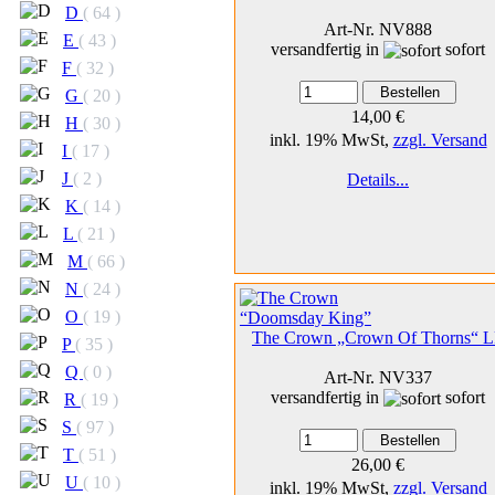
D
( 64 )
Art-Nr. NV888
E
( 43 )
versandfertig in
sofort
F
( 32 )
G
( 20 )
14,00 €
H
( 30 )
inkl. 19% MwSt,
zzgl. Versand
I
( 17 )
J
( 2 )
Details...
K
( 14 )
L
( 21 )
M
( 66 )
N
( 24 )
O
( 19 )
The Crown „Crown Of Thorns“ 
P
( 35 )
Q
( 0 )
Art-Nr. NV337
versandfertig in
sofort
R
( 19 )
S
( 97 )
T
( 51 )
26,00 €
U
( 10 )
inkl. 19% MwSt,
zzgl. Versand