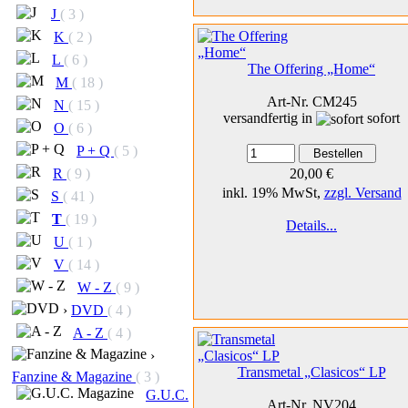
J
( 3 )
K
( 2 )
L
( 6 )
The Offering „Home“
M
( 18 )
Art-Nr. CM245
N
( 15 )
versandfertig in
sofort
O
( 6 )
P + Q
( 5 )
R
( 9 )
20,00 €
inkl. 19% MwSt,
zzgl. Versand
S
( 41 )
T
( 19 )
Details...
U
( 1 )
V
( 14 )
W - Z
( 9 )
›
DVD
( 4 )
A - Z
( 4 )
›
Transmetal „Clasicos“ LP
Fanzine & Magazine
( 3 )
G.U.C.
Art-Nr. NV204