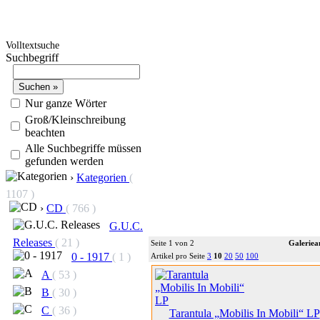
Volltextsuche
Suchbegriff
Nur ganze Wörter
Groß/Kleinschreibung
beachten
Alle Suchbegriffe müssen
gefunden werden
›
Kategorien
(
1107 )
›
CD
( 766 )
G.U.C.
Releases
( 21 )
Seite 1 von 2
Galeriea
0 - 1917
( 1 )
Artikel pro Seite
3
10
20
50
100
A
( 53 )
B
( 30 )
C
( 36 )
Tarantula „Mobilis In Mobili“ LP