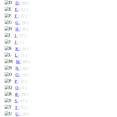
D
( 64 )
E
( 43 )
F
( 32 )
G
( 20 )
H
( 30 )
I
( 17 )
J
( 2 )
K
( 14 )
L
( 21 )
M
( 66 )
N
( 24 )
O
( 19 )
P
( 35 )
Q
( 0 )
R
( 19 )
S
( 97 )
T
( 51 )
U
( 10 )