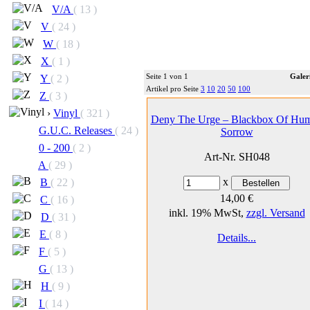
V/A
( 13 )
V
( 24 )
W
( 18 )
X
( 1 )
Seite 1 von 1
Galer
Y
( 2 )
Artikel pro Seite
3
10
20
50
100
Z
( 3 )
›
Vinyl
( 321 )
Deny The Urge – Blackbox Of Hu
G.U.C. Releases
( 24 )
Sorrow
0 - 200
( 2 )
Art-Nr. SH048
A
( 29 )
x
B
( 22 )
14,00 €
C
( 16 )
inkl. 19% MwSt,
zzgl. Versand
D
( 31 )
E
( 8 )
Details...
F
( 5 )
G
( 13 )
H
( 9 )
I
( 14 )