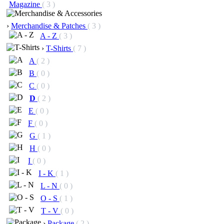
Magazine
( 3 )
›
Merchandise & Patches
( 3 )
A - Z
( 3 )
›
T-Shirts
( 7 )
A
( 2 )
B
( 0 )
C
( 0 )
D
( 2 )
E
( 0 )
F
( 0 )
G
( 1 )
H
( 0 )
I
( 0 )
I - K
( 1 )
L - N
( 0 )
O - S
( 1 )
T - V
( 0 )
›
Package
( 2 )