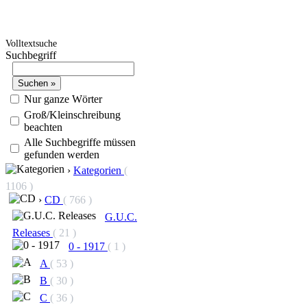
Volltextsuche
Suchbegriff
Nur ganze Wörter
Groß/Kleinschreibung
beachten
Alle Suchbegriffe müssen
gefunden werden
›
Kategorien
(
1106 )
›
CD
( 766 )
G.U.C.
Releases
( 21 )
0 - 1917
( 1 )
A
( 53 )
B
( 30 )
C
( 36 )