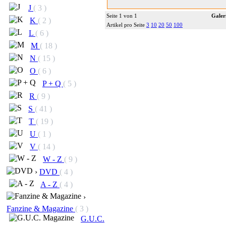
J
( 3 )
Seite 1 von 1
Galer
K
( 2 )
Artikel pro Seite
3
10
20
50
100
L
( 6 )
M
( 18 )
N
( 15 )
O
( 6 )
P + Q
( 5 )
R
( 9 )
S
( 41 )
T
( 19 )
U
( 1 )
V
( 14 )
W - Z
( 9 )
›
DVD
( 4 )
A - Z
( 4 )
›
Fanzine & Magazine
( 3 )
G.U.C.