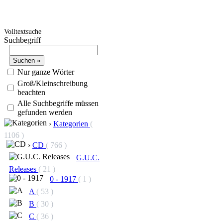
Volltextsuche
Suchbegriff
Nur ganze Wörter
Groß/Kleinschreibung
beachten
Alle Suchbegriffe müssen
gefunden werden
›
Kategorien
(
1106 )
›
CD
( 766 )
G.U.C.
Releases
( 21 )
0 - 1917
( 1 )
A
( 53 )
B
( 30 )
C
( 36 )