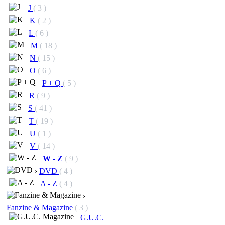
J
( 3 )
K
( 2 )
L
( 6 )
M
( 18 )
N
( 15 )
O
( 6 )
P + Q
( 5 )
R
( 9 )
S
( 41 )
T
( 19 )
U
( 1 )
V
( 14 )
W - Z
( 9 )
›
DVD
( 4 )
A - Z
( 4 )
›
Fanzine & Magazine
( 3 )
G.U.C.