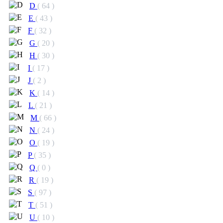
D
( 64 )
E
( 43 )
F
( 32 )
G
( 20 )
H
( 30 )
I
( 17 )
J
( 2 )
K
( 14 )
L
( 21 )
M
( 66 )
N
( 24 )
O
( 19 )
P
( 35 )
Q
( 0 )
R
( 19 )
S
( 97 )
T
( 51 )
U
( 10 )