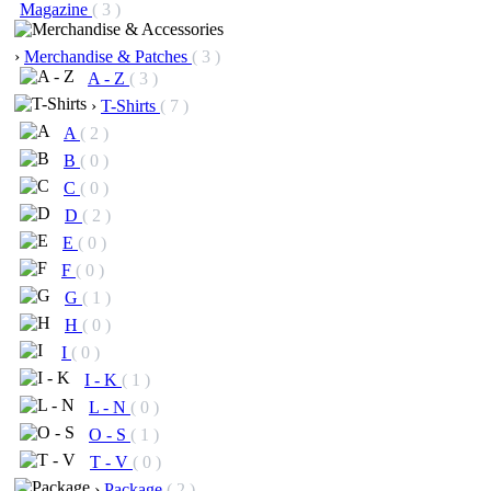
Magazine
( 3 )
›
Merchandise & Patches
( 3 )
A - Z
( 3 )
›
T-Shirts
( 7 )
A
( 2 )
B
( 0 )
C
( 0 )
D
( 2 )
E
( 0 )
F
( 0 )
G
( 1 )
H
( 0 )
I
( 0 )
I - K
( 1 )
L - N
( 0 )
O - S
( 1 )
T - V
( 0 )
›
Package
( 2 )