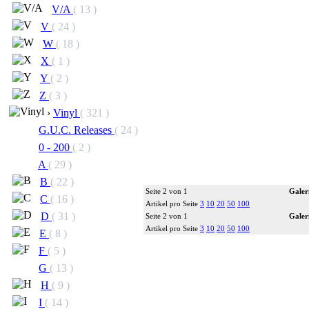
V/A
( 13 )
V
( 24 )
W
( 18 )
X
( 1 )
Y
( 2 )
Z
( 3 )
›
Vinyl
( 321 )
G.U.C. Releases
( 24 )
0 - 200
( 2 )
A
( 29 )
B
( 22 )
Seite 2 von 1
Galer
C
( 16 )
Artikel pro Seite
3
10
20
50
100
D
( 31 )
Seite 2 von 1
Galer
Artikel pro Seite
3
10
20
50
100
E
( 8 )
F
( 5 )
G
( 13 )
H
( 9 )
I
( 14 )