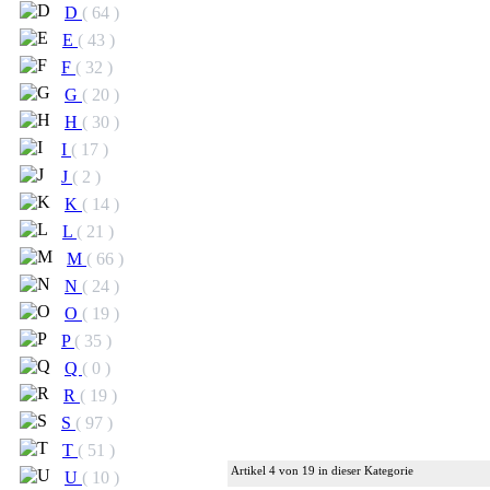
D
( 64 )
E
( 43 )
F
( 32 )
G
( 20 )
H
( 30 )
I
( 17 )
J
( 2 )
K
( 14 )
L
( 21 )
M
( 66 )
N
( 24 )
O
( 19 )
P
( 35 )
Q
( 0 )
R
( 19 )
S
( 97 )
T
( 51 )
Artikel 4 von 19 in dieser Kategorie
U
( 10 )