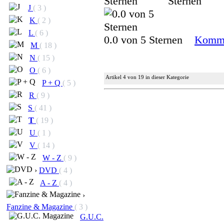
J
( 3 )
K
( 2 )
L
( 6 )
0.0 von 5 Sternen
Komme
M
( 18 )
N
( 15 )
O
( 6 )
Artikel 4 von 19 in dieser Kategorie
P + Q
( 5 )
R
( 9 )
S
( 41 )
T
( 19 )
U
( 1 )
V
( 14 )
W - Z
( 9 )
›
DVD
( 4 )
A - Z
( 4 )
›
Fanzine & Magazine
( 3 )
G.U.C.