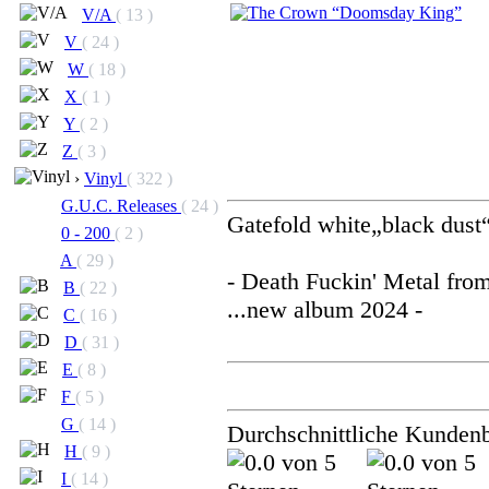
V/A
( 13 )
V
( 24 )
W
( 18 )
X
( 1 )
Y
( 2 )
Z
( 3 )
›
Vinyl
( 322 )
G.U.C. Releases
( 24 )
Gatefold white„black dust
0 - 200
( 2 )
A
( 29 )
- Death Fuckin' Metal fro
B
( 22 )
...new album 2024 -
C
( 16 )
D
( 31 )
E
( 8 )
F
( 5 )
G
( 14 )
Durchschnittliche Kunden
H
( 9 )
I
( 14 )