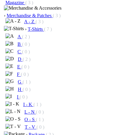
Magazine
( 3 )
›
Merchandise & Patches
( 3 )
A - Z
( 3 )
›
T-Shirts
( 7 )
A
( 2 )
B
( 0 )
C
( 0 )
D
( 2 )
E
( 0 )
F
( 0 )
G
( 1 )
H
( 0 )
I
( 0 )
I - K
( 1 )
L - N
( 0 )
O - S
( 1 )
T - V
( 0 )
›
Package
( 2 )