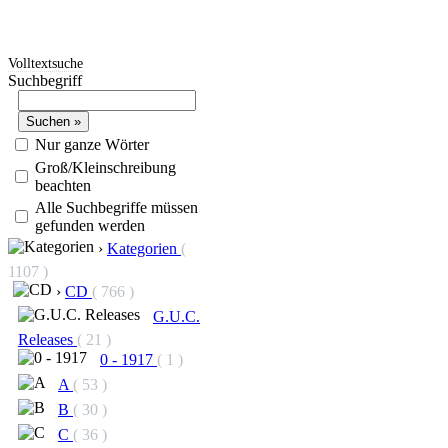
Volltextsuche
Suchbegriff
Nur ganze Wörter
Groß/Kleinschreibung
beachten
Alle Suchbegriffe müssen
gefunden werden
›
Kategorien
(
1107 )
›
CD
( 766 )
G.U.C.
Releases
( 21 )
0 - 1917
( 1 )
A
( 53 )
B
( 30 )
C
( 36 )