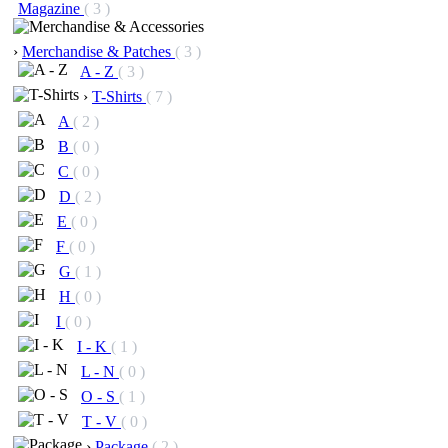
Magazine
( 3 )
›
Merchandise & Patches
( 3 )
A - Z
( 3 )
›
T-Shirts
( 7 )
A
( 2 )
B
( 0 )
C
( 0 )
D
( 2 )
E
( 0 )
F
( 0 )
G
( 1 )
H
( 0 )
I
( 0 )
I - K
( 1 )
L - N
( 0 )
O - S
( 1 )
T - V
( 0 )
›
Package
( 2 )