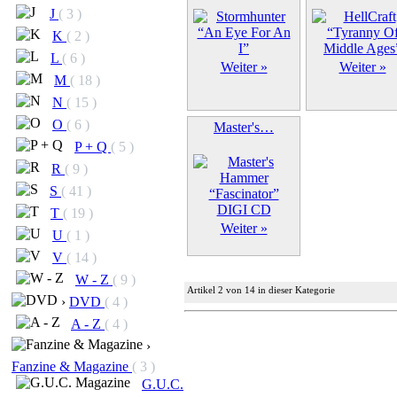
J
( 3 )
K
( 2 )
L
( 6 )
Weiter »
Weiter »
M
( 18 )
N
( 15 )
O
( 6 )
Master's…
P + Q
( 5 )
R
( 9 )
S
( 41 )
T
( 19 )
Weiter »
U
( 1 )
V
( 14 )
W - Z
( 9 )
Artikel 2 von 14 in dieser Kategorie
›
DVD
( 4 )
A - Z
( 4 )
›
Fanzine & Magazine
( 3 )
G.U.C.