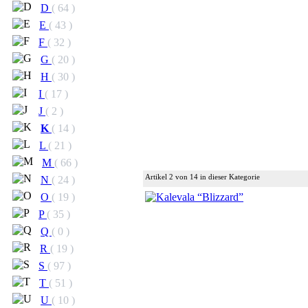
D
( 64 )
E
( 43 )
F
( 32 )
G
( 20 )
H
( 30 )
I
( 17 )
J
( 2 )
K
( 14 )
L
( 21 )
M
( 66 )
Artikel 2 von 14 in dieser Kategorie
N
( 24 )
O
( 19 )
P
( 35 )
Q
( 0 )
R
( 19 )
S
( 97 )
T
( 51 )
U
( 10 )