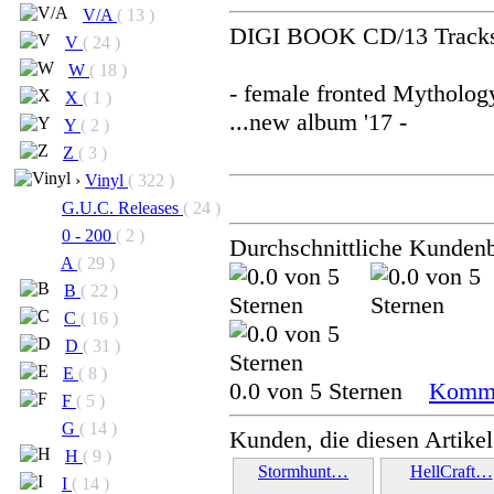
V/A
( 13 )
DIGI BOOK CD/13 Track
V
( 24 )
W
( 18 )
- female fronted Mytholog
X
( 1 )
...new album '17 -
Y
( 2 )
Z
( 3 )
›
Vinyl
( 322 )
G.U.C. Releases
( 24 )
0 - 200
( 2 )
Durchschnittliche Kunden
A
( 29 )
B
( 22 )
C
( 16 )
D
( 31 )
E
( 8 )
0.0 von 5 Sternen
Komme
F
( 5 )
G
( 14 )
Kunden, die diesen Artikel
H
( 9 )
Stormhunt…
HellCraft…
I
( 14 )