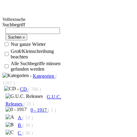
Volltextsuche
Suchbegriff
Nur ganze Wörter
Groß/Kleinschreibung
beachten
Alle Suchbegriffe müssen
gefunden werden
›
Kategorien
(
1107 )
›
CD
( 766 )
G.U.C.
Releases
( 21 )
0 - 1917
( 1 )
A
( 53 )
B
( 30 )
C
( 36 )