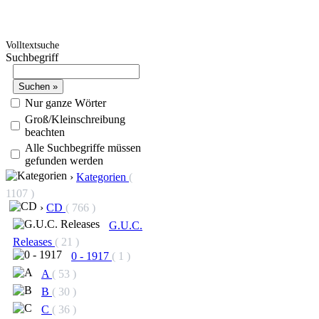
Volltextsuche
Suchbegriff
Nur ganze Wörter
Groß/Kleinschreibung
beachten
Alle Suchbegriffe müssen
gefunden werden
›
Kategorien
(
1107 )
›
CD
( 766 )
G.U.C.
Releases
( 21 )
0 - 1917
( 1 )
A
( 53 )
B
( 30 )
C
( 36 )