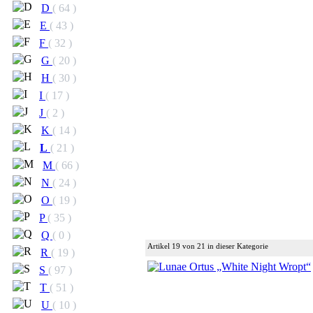
D
( 64 )
E
( 43 )
F
( 32 )
G
( 20 )
H
( 30 )
I
( 17 )
J
( 2 )
K
( 14 )
L
( 21 )
M
( 66 )
N
( 24 )
O
( 19 )
P
( 35 )
Q
( 0 )
Artikel 19 von 21 in dieser Kategorie
R
( 19 )
S
( 97 )
T
( 51 )
U
( 10 )