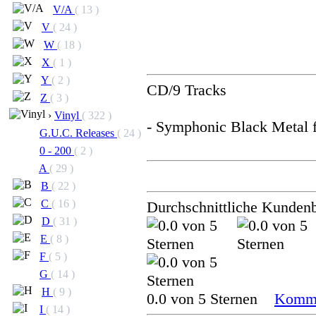
V/A
( 13 )
V
( 24 )
W
( 18 )
X
( 1 )
Y
( 2 )
CD/9 Tracks
Z
( 3 )
›
Vinyl
( 322 )
- Symphonic Black Metal 
G.U.C. Releases
( 24 )
0 - 200
( 2 )
A
( 29 )
B
( 22 )
C
( 16 )
Durchschnittliche Kunden
D
( 31 )
E
( 8 )
F
( 5 )
G
( 14 )
H
( 9 )
0.0 von 5 Sternen
Komme
I
( 14 )