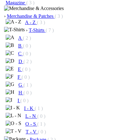
Magazine
( 3 )
›
Merchandise & Patches
( 3 )
A - Z
( 3 )
›
T-Shirts
( 7 )
A
( 2 )
B
( 0 )
C
( 0 )
D
( 2 )
E
( 0 )
F
( 0 )
G
( 1 )
H
( 0 )
I
( 0 )
I - K
( 1 )
L - N
( 0 )
O - S
( 1 )
T - V
( 0 )
›
Package
( 2 )