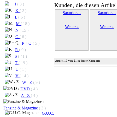
Kunden, die diesen Artikel
J
( 3 )
K
( 2 )
Saxorior…
Saxorior…
L
( 6 )
M
( 18 )
Weiter »
Weiter »
N
( 15 )
O
( 6 )
P + Q
( 5 )
R
( 9 )
S
( 41 )
Artikel 19 von 21 in dieser Kategorie
T
( 19 )
U
( 1 )
V
( 14 )
W - Z
( 9 )
›
DVD
( 4 )
A - Z
( 4 )
›
Fanzine & Magazine
( 3 )
G.U.C.