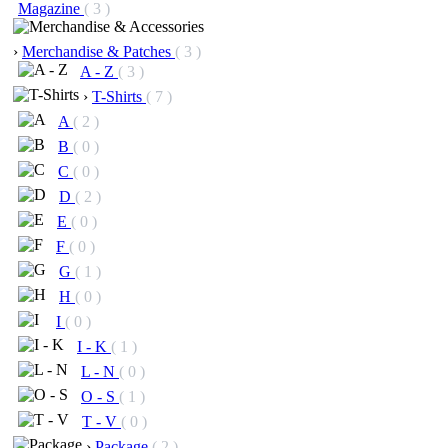
Magazine
( 3 )
›
Merchandise & Patches
( 3 )
A - Z
( 3 )
›
T-Shirts
( 7 )
A
( 2 )
B
( 0 )
C
( 0 )
D
( 2 )
E
( 0 )
F
( 0 )
G
( 1 )
H
( 0 )
I
( 0 )
I - K
( 1 )
L - N
( 0 )
O - S
( 1 )
T - V
( 0 )
›
Package
( 2 )