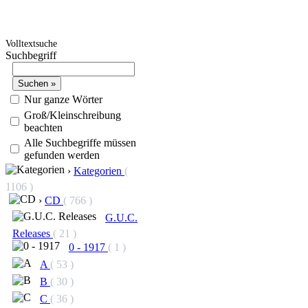
Volltextsuche
Suchbegriff
Nur ganze Wörter
Groß/Kleinschreibung
beachten
Alle Suchbegriffe müssen
gefunden werden
›
Kategorien
(
1106 )
›
CD
( 766 )
G.U.C.
Releases
( 21 )
0 - 1917
( 1 )
A
( 53 )
B
( 30 )
C
( 36 )