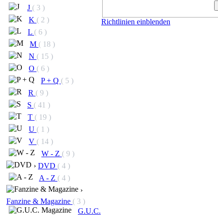
J
( 3 )
K
( 2 )
Richtlinien einblenden
L
( 6 )
M
( 18 )
N
( 15 )
O
( 6 )
P + Q
( 5 )
R
( 9 )
S
( 41 )
T
( 19 )
U
( 1 )
V
( 14 )
W - Z
( 9 )
›
DVD
( 4 )
A - Z
( 4 )
›
Fanzine & Magazine
( 3 )
G.U.C.