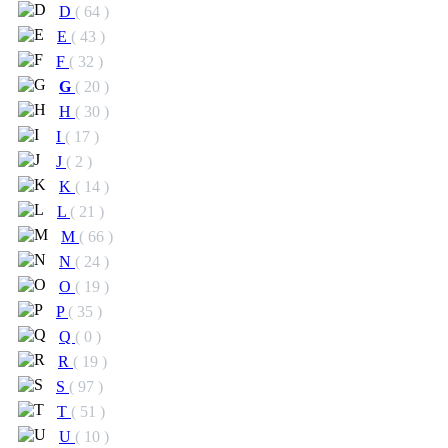
D
( 64 )
E
( 43 )
F
( 32 )
G
( 20 )
H
( 30 )
I
( 17 )
J
( 2 )
K
( 14 )
L
( 21 )
M
( 66 )
N
( 24 )
O
( 19 )
P
( 35 )
Q
( 0 )
R
( 19 )
S
( 97 )
T
( 51 )
U
( 10 )