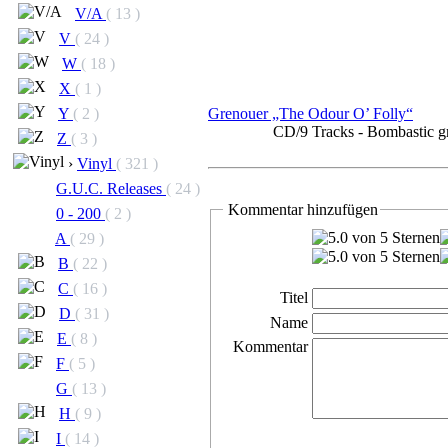
V/A
( 13 )
V
( 24 )
W
( 18 )
X
( 1 )
Grenouer „The Odour O’ Folly“
Y
( 2 )
CD/9 Tracks - Bombastic gr
Z
( 3 )
›
Vinyl
( 321 )
G.U.C. Releases
( 24 )
Kommentar hinzufügen
0 - 200
( 2 )
A
( 29 )
B
( 22 )
C
( 16 )
Titel
D
( 31 )
Name
E
( 8 )
Kommentar
F
( 5 )
G
( 13 )
H
( 9 )
I
( 14 )