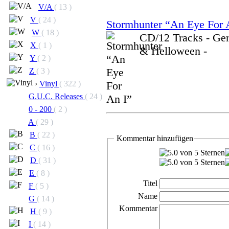
V/A
( 13 )
V
( 24 )
Stormhunter “An Eye For 
W
( 18 )
CD/12 Tracks - Ger
X
( 1 )
& Helloween -
Y
( 2 )
Z
( 3 )
›
Vinyl
( 322 )
G.U.C. Releases
( 24 )
0 - 200
( 2 )
A
( 29 )
B
( 22 )
Kommentar hinzufügen
C
( 16 )
D
( 31 )
E
( 8 )
Titel
F
( 5 )
Name
G
( 14 )
Kommentar
H
( 9 )
I
( 14 )