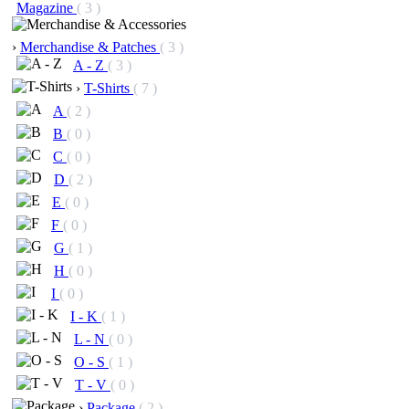
Magazine
( 3 )
›
Merchandise & Patches
( 3 )
A - Z
( 3 )
›
T-Shirts
( 7 )
A
( 2 )
B
( 0 )
C
( 0 )
D
( 2 )
E
( 0 )
F
( 0 )
G
( 1 )
H
( 0 )
I
( 0 )
I - K
( 1 )
L - N
( 0 )
O - S
( 1 )
T - V
( 0 )
›
Package
( 2 )