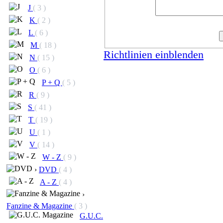
J
( 3 )
K
( 2 )
L
( 6 )
M
( 18 )
Richtlinien einblenden
N
( 15 )
O
( 6 )
P + Q
( 5 )
R
( 9 )
S
( 41 )
T
( 19 )
U
( 1 )
V
( 14 )
W - Z
( 9 )
›
DVD
( 4 )
A - Z
( 4 )
›
Fanzine & Magazine
( 3 )
G.U.C.