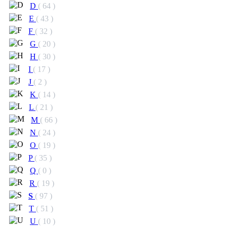
D
( 64 )
E
( 43 )
F
( 32 )
G
( 20 )
H
( 30 )
I
( 17 )
J
( 2 )
K
( 14 )
L
( 21 )
M
( 66 )
N
( 24 )
O
( 19 )
P
( 35 )
Q
( 0 )
R
( 19 )
S
( 97 )
T
( 51 )
U
( 10 )