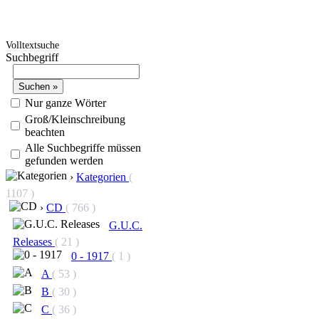
Volltextsuche
Suchbegriff
Nur ganze Wörter
Groß/Kleinschreibung
beachten
Alle Suchbegriffe müssen
gefunden werden
›
Kategorien
(
1107 )
›
CD
( 766 )
G.U.C.
Releases
( 21 )
0 - 1917
( 1 )
A
( 53 )
B
( 30 )
C
( 36 )