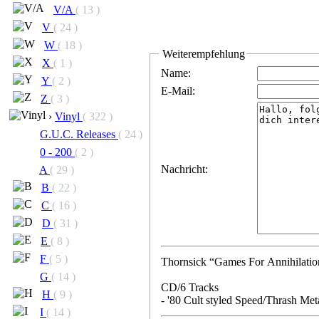
V/A
( 13 )
V
( 24 )
W
( 18 )
Weiterempfehlung
X
( 1 )
Name:
Y
( 2 )
E-Mail:
Z
( 3 )
›
Vinyl
( 322 )
G.U.C. Releases
( 24 )
0 - 200
( 2 )
Nachricht:
A
( 29 )
B
( 22 )
C
( 16 )
D
( 31 )
E
( 8 )
F
( 5 )
Thornsick “Games For Annihilatio
G
( 14 )
CD/6 Tracks
H
( 9 )
- '80 Cult styled Speed/Thrash Met
I
( 14 )