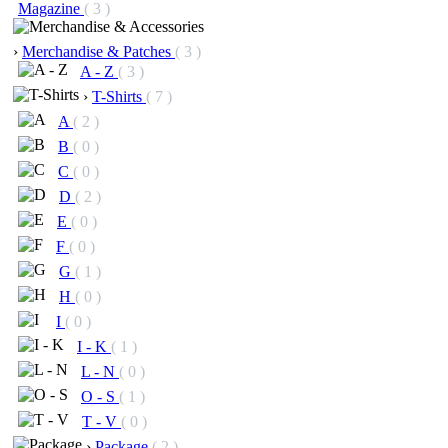
Magazine
( 3 )
›
Merchandise & Patches
( 3 )
A - Z
( 3 )
›
T-Shirts
( 7 )
A
( 2 )
B
( 0 )
C
( 0 )
D
( 2 )
E
( 0 )
F
( 0 )
G
( 1 )
H
( 0 )
I
( 0 )
I - K
( 1 )
L - N
( 0 )
O - S
( 1 )
T - V
( 0 )
›
Package
( 2 )