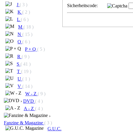
J
( 3 )
Sicherheitscode:
K
( 2 )
L
( 6 )
M
( 18 )
N
( 15 )
O
( 6 )
P + Q
( 5 )
R
( 9 )
S
( 41 )
T
( 19 )
U
( 1 )
V
( 14 )
W - Z
( 9 )
›
DVD
( 4 )
A - Z
( 4 )
›
Fanzine & Magazine
( 3 )
G.U.C.