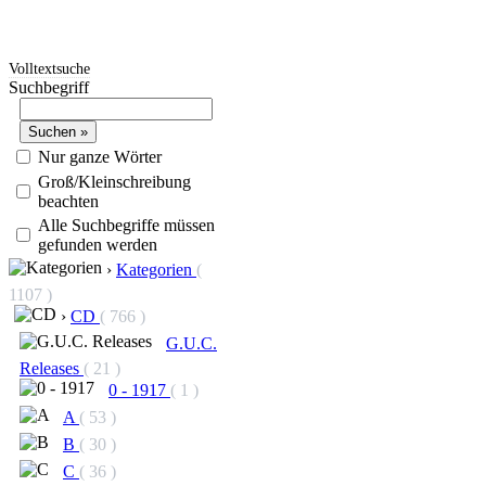
Volltextsuche
Suchbegriff
Nur ganze Wörter
Groß/Kleinschreibung
beachten
Alle Suchbegriffe müssen
gefunden werden
›
Kategorien
(
1107 )
›
CD
( 766 )
G.U.C.
Releases
( 21 )
0 - 1917
( 1 )
A
( 53 )
B
( 30 )
C
( 36 )