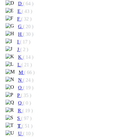
D
( 64 )
E
( 43 )
F
( 32 )
G
( 20 )
H
( 30 )
I
( 17 )
J
( 2 )
K
( 14 )
L
( 21 )
M
( 66 )
N
( 24 )
O
( 19 )
P
( 35 )
Q
( 0 )
R
( 19 )
S
( 97 )
T
( 51 )
U
( 10 )