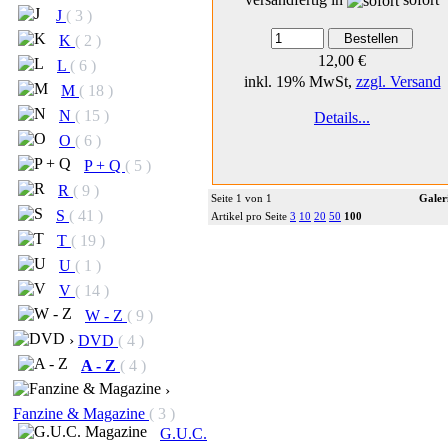
J
( 3 )
K
( 2 )
12,00 €
L
( 6 )
inkl. 19% MwSt,
zzgl. Versand
M
( 18 )
N
( 15 )
Details...
O
( 6 )
P + Q
( 5 )
R
( 9 )
Seite 1 von 1
Galer
S
( 41 )
Artikel pro Seite
3
10
20
50
100
T
( 19 )
U
( 1 )
V
( 14 )
W - Z
( 9 )
›
DVD
( 4 )
A - Z
( 4 )
›
Fanzine & Magazine
( 3 )
G.U.C.