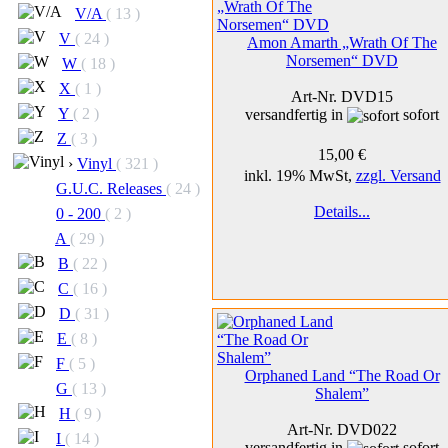
V/A
( 13 )
V
( 24 )
Amon Amarth „Wrath Of The
Norsemen“ DVD
W
( 18 )
X
( 1 )
Art-Nr. DVD15
Y
( 2 )
versandfertig in
sofort
Z
( 3 )
15,00 €
›
Vinyl
( 321 )
inkl. 19% MwSt,
zzgl. Versand
G.U.C. Releases
( 24 )
Details...
0 - 200
( 2 )
A
( 29 )
B
( 22 )
C
( 16 )
D
( 31 )
E
( 8 )
F
( 5 )
Orphaned Land “The Road Or
G
( 13 )
Shalem”
H
( 9 )
Art-Nr. DVD022
I
( 14 )
versandfertig in
sofort