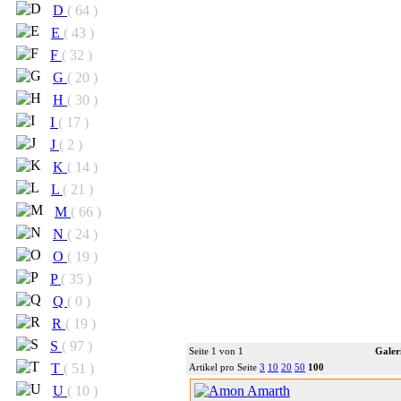
D
( 64 )
E
( 43 )
F
( 32 )
G
( 20 )
H
( 30 )
I
( 17 )
J
( 2 )
K
( 14 )
L
( 21 )
M
( 66 )
N
( 24 )
O
( 19 )
P
( 35 )
Q
( 0 )
R
( 19 )
S
( 97 )
Seite 1 von 1
Galer
T
( 51 )
Artikel pro Seite
3
10
20
50
100
U
( 10 )