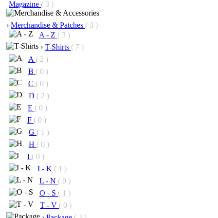
Magazine
( 3 )
›
Merchandise & Patches
( 3 )
A - Z
( 3 )
›
T-Shirts
( 7 )
A
( 2 )
B
( 0 )
C
( 0 )
D
( 2 )
E
( 0 )
F
( 0 )
G
( 1 )
H
( 0 )
I
( 0 )
I - K
( 1 )
L - N
( 0 )
O - S
( 1 )
T - V
( 0 )
›
Package
( 2 )