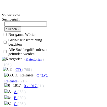
Volltextsuche
Suchbegriff
Nur ganze Wörter
Groß/Kleinschreibung
beachten
Alle Suchbegriffe müssen
gefunden werden
›
Kategorien
(
1106 )
›
CD
( 766 )
G.U.C.
Releases
( 21 )
0 - 1917
( 1 )
A
( 53 )
B
( 30 )
C
( 36 )