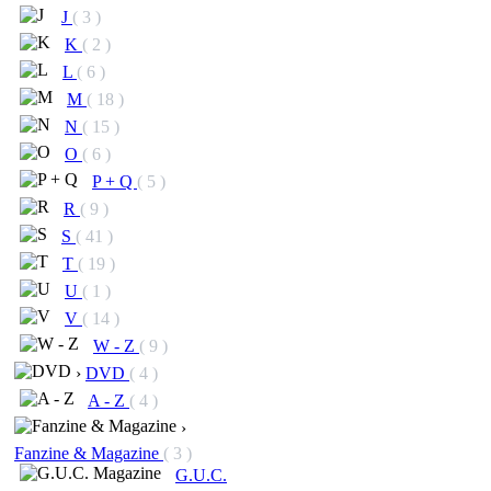
J
( 3 )
K
( 2 )
L
( 6 )
M
( 18 )
N
( 15 )
O
( 6 )
P + Q
( 5 )
R
( 9 )
S
( 41 )
T
( 19 )
U
( 1 )
V
( 14 )
W - Z
( 9 )
›
DVD
( 4 )
A - Z
( 4 )
›
Fanzine & Magazine
( 3 )
G.U.C.