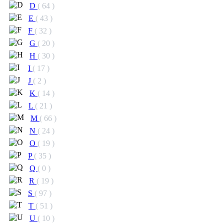
D
( 64 )
E
( 43 )
F
( 32 )
G
( 20 )
H
( 30 )
I
( 17 )
J
( 2 )
K
( 14 )
L
( 21 )
M
( 66 )
N
( 24 )
O
( 19 )
P
( 35 )
Q
( 0 )
R
( 19 )
S
( 97 )
T
( 51 )
U
( 10 )