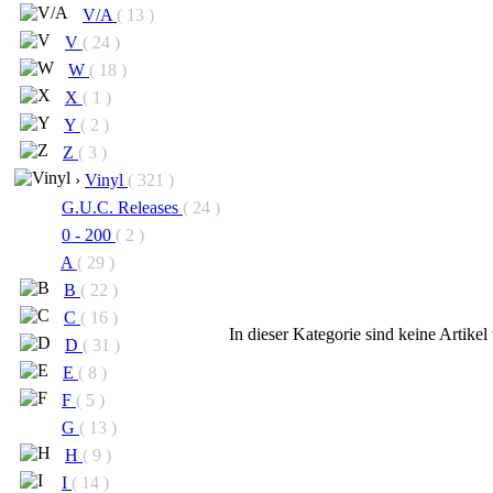
V/A
( 13 )
V
( 24 )
W
( 18 )
X
( 1 )
Y
( 2 )
Z
( 3 )
›
Vinyl
( 321 )
G.U.C. Releases
( 24 )
0 - 200
( 2 )
A
( 29 )
B
( 22 )
C
( 16 )
In dieser Kategorie sind keine Artike
D
( 31 )
E
( 8 )
F
( 5 )
G
( 13 )
H
( 9 )
I
( 14 )