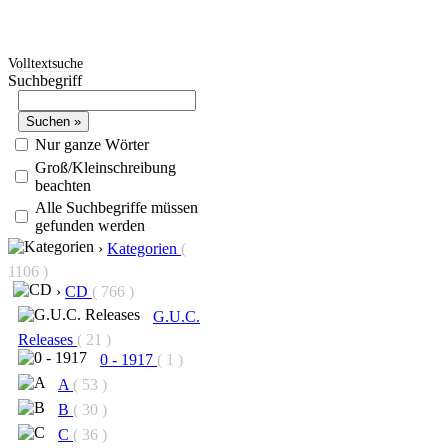
Volltextsuche
Suchbegriff
Nur ganze Wörter
Groß/Kleinschreibung
beachten
Alle Suchbegriffe müssen
gefunden werden
›
Kategorien
(
1106 )
›
CD
( 766 )
G.U.C.
Releases
( 21 )
0 - 1917
( 1 )
A
( 53 )
B
( 30 )
C
( 36 )