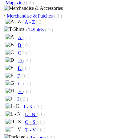
Magazine
( 3 )
›
Merchandise & Patches
( 3 )
A - Z
( 3 )
›
T-Shirts
( 7 )
A
( 2 )
B
( 0 )
C
( 0 )
D
( 2 )
E
( 0 )
F
( 0 )
G
( 1 )
H
( 0 )
I
( 0 )
I - K
( 1 )
L - N
( 0 )
O - S
( 1 )
T - V
( 0 )
›
Package
( 2 )