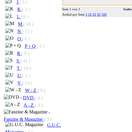
J
( 3 )
K
( 2 )
Seite 1 von 1
Galer
Artikel pro Seite
3
10
20
50
100
L
( 6 )
M
( 18 )
N
( 15 )
O
( 6 )
P + Q
( 5 )
R
( 9 )
S
( 41 )
T
( 19 )
U
( 1 )
V
( 14 )
W - Z
( 9 )
›
DVD
( 4 )
A - Z
( 4 )
›
Fanzine & Magazine
( 3 )
G.U.C.
Magazine
( 3 )