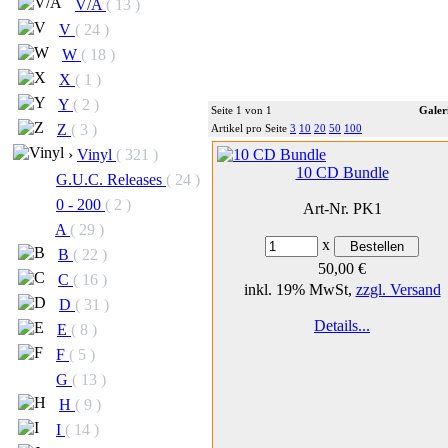
V/A
( 13 )
V
( 24 )
W
( 18 )
X
( 1 )
Y
( 2 )
Seite 1 von 1
Galer
Z
( 3 )
Artikel pro Seite
3
10
20
50
100
›
Vinyl
( 321 )
10 CD Bundle
G.U.C. Releases
( 24 )
0 - 200
( 2 )
Art-Nr. PK1
A
( 29 )
x
B
( 22 )
50,00 €
C
( 16 )
inkl. 19% MwSt,
zzgl. Versand
D
( 31 )
Details...
E
( 8 )
F
( 5 )
G
( 13 )
H
( 9 )
I
( 14 )