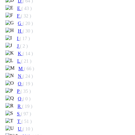
D
( 64 )
E
( 43 )
F
( 32 )
G
( 20 )
H
( 30 )
I
( 17 )
J
( 2 )
K
( 14 )
L
( 21 )
M
( 66 )
N
( 24 )
O
( 19 )
P
( 35 )
Q
( 0 )
R
( 19 )
S
( 97 )
T
( 51 )
U
( 10 )