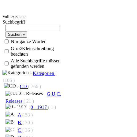
Volltextsuche
Suchbegriff
Nur ganze Wörter
Groß/Kleinschreibung
beachten
Alle Suchbegriffe müssen
gefunden werden
›
Kategorien
(
1106 )
›
CD
( 766 )
G.U.C.
Releases
( 21 )
0 - 1917
( 1 )
A
( 53 )
B
( 30 )
C
( 36 )