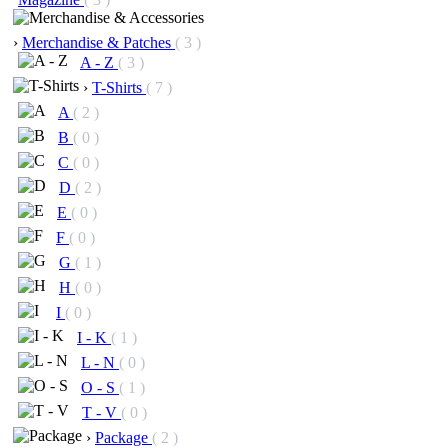
›
Merchandise & Patches
( 3 )
A - Z
( 3 )
›
T-Shirts
( 7 )
A
( 2 )
B
( 0 )
C
( 0 )
D
( 2 )
E
( 0 )
F
( 0 )
G
( 1 )
H
( 0 )
I
( 0 )
I - K
( 1 )
L - N
( 0 )
O - S
( 1 )
T - V
( 0 )
›
Package
( 2 )