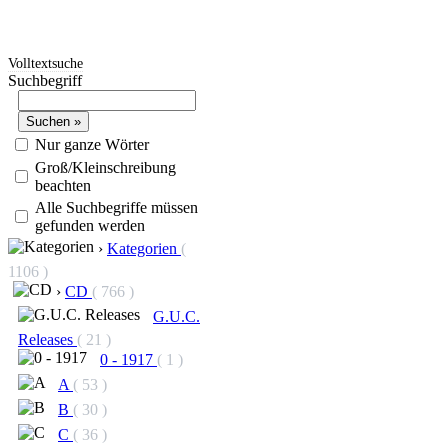
Volltextsuche
Suchbegriff
Nur ganze Wörter
Groß/Kleinschreibung
beachten
Alle Suchbegriffe müssen
gefunden werden
›
Kategorien
(
1106 )
›
CD
( 766 )
G.U.C.
Releases
( 21 )
0 - 1917
( 1 )
A
( 53 )
B
( 30 )
C
( 36 )