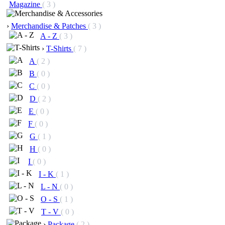
Magazine
( 3 )
›
Merchandise & Patches
( 3 )
A - Z
( 3 )
›
T-Shirts
( 7 )
A
( 2 )
B
( 0 )
C
( 0 )
D
( 2 )
E
( 0 )
F
( 0 )
G
( 1 )
H
( 0 )
I
( 0 )
I - K
( 1 )
L - N
( 0 )
O - S
( 1 )
T - V
( 0 )
›
Package
( 2 )