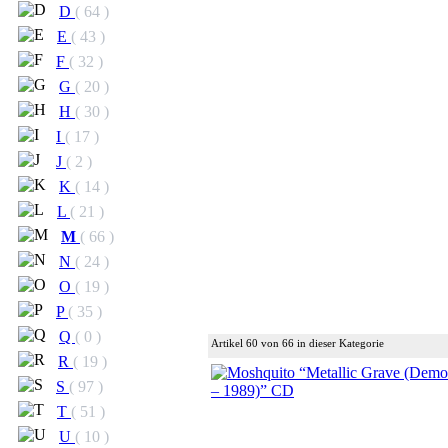
D
( 64 )
E
( 43 )
F
( 32 )
G
( 20 )
H
( 30 )
I
( 17 )
J
( 2 )
K
( 14 )
L
( 21 )
M
( 66 )
N
( 24 )
O
( 19 )
P
( 35 )
Q
( 0 )
Artikel 60 von 66 in dieser Kategorie
R
( 19 )
S
( 97 )
T
( 51 )
U
( 10 )