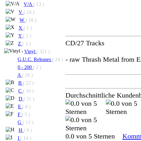
V/A
( 13 )
V
( 24 )
W
( 18 )
X
( 1 )
Y
( 2 )
CD/27 Tracks
Z
( 3 )
›
Vinyl
( 321 )
- raw Thrash Metal from 
G.U.C. Releases
( 24 )
0 - 200
( 2 )
A
( 29 )
B
( 22 )
C
( 16 )
Durchschnittliche Kunden
D
( 31 )
E
( 8 )
F
( 5 )
G
( 13 )
H
( 9 )
0.0 von 5 Sternen
Komme
I
( 14 )