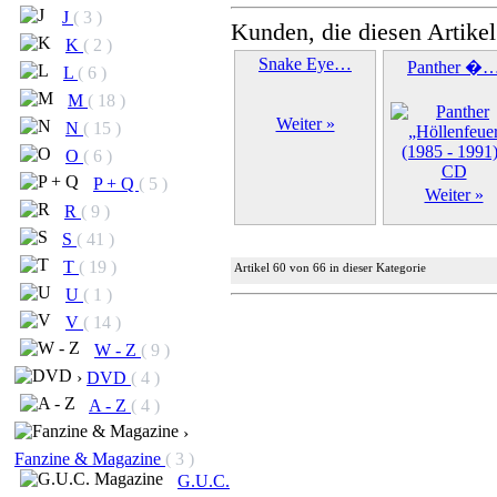
J
( 3 )
Kunden, die diesen Artikel
K
( 2 )
Snake Eye…
Panther �
L
( 6 )
M
( 18 )
Weiter »
N
( 15 )
O
( 6 )
P + Q
( 5 )
Weiter »
R
( 9 )
S
( 41 )
T
( 19 )
Artikel 60 von 66 in dieser Kategorie
U
( 1 )
V
( 14 )
W - Z
( 9 )
›
DVD
( 4 )
A - Z
( 4 )
›
Fanzine & Magazine
( 3 )
G.U.C.