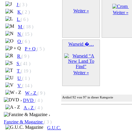
J
( 3 )
Weiter »
K
( 2 )
Weiter »
L
( 6 )
M
( 18 )
N
( 15 )
O
( 6 )
Warseid �…
P + Q
( 5 )
R
( 9 )
S
( 41 )
T
( 19 )
Weiter »
U
( 1 )
V
( 14 )
W - Z
( 9 )
Artikel 92 von 97 in dieser Kategorie
›
DVD
( 4 )
A - Z
( 4 )
›
Fanzine & Magazine
( 3 )
G.U.C.