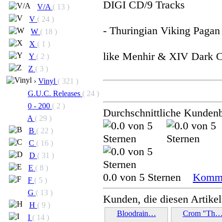
DIGI CD/9 Tracks
V/A
( 13 )
V
( 24 )
- Thuringian Viking Pagan
W
( 18 )
X
( 1 )
like Menhir & XIV Dark Ce
Y
( 2 )
Z
( 3 )
›
Vinyl
( 321 )
G.U.C. Releases
( 24 )
0 - 200
( 2 )
Durchschnittliche Kunden
A
( 29 )
B
( 22 )
C
( 16 )
D
( 31 )
E
( 8 )
0.0 von 5 Sternen
Komme
F
( 5 )
G
( 13 )
Kunden, die diesen Artikel
H
( 9 )
Bloodrain…
Crom "Th
I
( 14 )