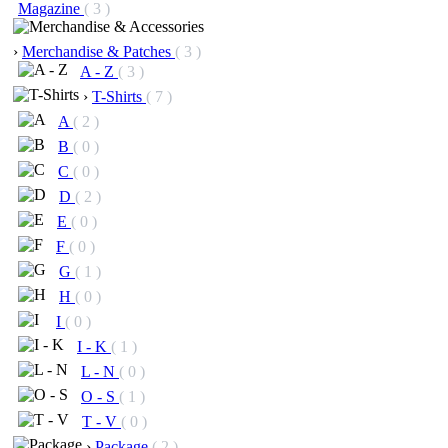
Magazine
( 3 )
›
Merchandise & Patches
( 3 )
A - Z
( 3 )
›
T-Shirts
( 7 )
A
( 2 )
B
( 0 )
C
( 0 )
D
( 2 )
E
( 0 )
F
( 0 )
G
( 1 )
H
( 0 )
I
( 0 )
I - K
( 1 )
L - N
( 0 )
O - S
( 1 )
T - V
( 0 )
›
Package
( 2 )