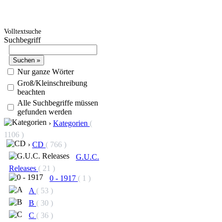
Volltextsuche
Suchbegriff
Nur ganze Wörter
Groß/Kleinschreibung
beachten
Alle Suchbegriffe müssen
gefunden werden
›
Kategorien
(
1106 )
›
CD
( 766 )
G.U.C.
Releases
( 21 )
0 - 1917
( 1 )
A
( 53 )
B
( 30 )
C
( 36 )