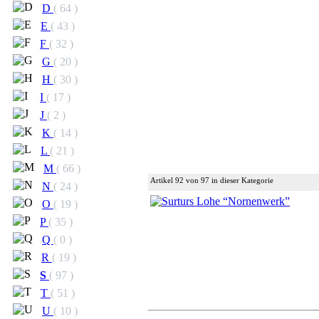
D
( 64 )
E
( 43 )
F
( 32 )
G
( 20 )
H
( 30 )
I
( 17 )
J
( 2 )
K
( 14 )
L
( 21 )
M
( 66 )
Artikel 92 von 97 in dieser Kategorie
N
( 24 )
O
( 19 )
P
( 35 )
Q
( 0 )
R
( 19 )
S
( 97 )
T
( 51 )
U
( 10 )