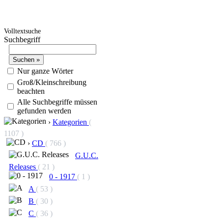
Volltextsuche
Suchbegriff
Nur ganze Wörter
Groß/Kleinschreibung
beachten
Alle Suchbegriffe müssen
gefunden werden
›
Kategorien
(
1107 )
›
CD
( 766 )
G.U.C.
Releases
( 21 )
0 - 1917
( 1 )
A
( 53 )
B
( 30 )
C
( 36 )