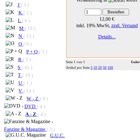
J
( 3 )
K
( 2 )
12,00 €
L
( 6 )
inkl. 19% MwSt,
zzgl. Versand
M
( 18 )
N
( 15 )
Details...
O
( 6 )
P + Q
( 5 )
R
( 9 )
Seite 1 von 1
Galer
S
( 41 )
Artikel pro Seite
3
10
20
50
100
T
( 19 )
U
( 1 )
V
( 14 )
W - Z
( 9 )
›
DVD
( 4 )
A - Z
( 4 )
›
Fanzine & Magazine
( 3 )
G.U.C.