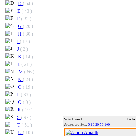
D
( 64 )
E
( 43 )
F
( 32 )
G
( 20 )
H
( 30 )
I
( 17 )
J
( 2 )
K
( 14 )
L
( 21 )
M
( 66 )
N
( 24 )
O
( 19 )
P
( 35 )
Q
( 0 )
R
( 19 )
S
( 97 )
Seite 1 von 1
Galer
T
( 51 )
Artikel pro Seite
3
10
20
50
100
U
( 10 )