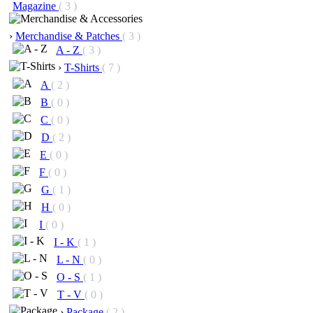
Magazine
( 3 )
›
Merchandise & Patches
( 3 )
A - Z
( 3 )
›
T-Shirts
( 7 )
A
( 2 )
B
( 0 )
C
( 0 )
D
( 2 )
E
( 0 )
F
( 0 )
G
( 1 )
H
( 0 )
I
( 0 )
I - K
( 1 )
L - N
( 0 )
O - S
( 1 )
T - V
( 0 )
›
Package
( 2 )