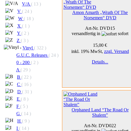
V/A
( 13 )
V
( 24 )
Amon Amarth „Wrath Of The
Norsemen“ DVD
W
( 18 )
X
( 1 )
Art-Nr. DVD15
Y
( 2 )
versandfertig in
sofort
Z
( 3 )
15,00 €
›
Vinyl
( 322 )
inkl. 19% MwSt,
zzgl. Versand
G.U.C. Releases
( 24 )
Details...
0 - 200
( 2 )
A
( 29 )
B
( 22 )
C
( 16 )
D
( 31 )
E
( 8 )
F
( 5 )
Orphaned Land “The Road Or
G
( 14 )
Shalem”
H
( 9 )
Art-Nr. DVD022
I
( 14 )
versandfertig in
sofort