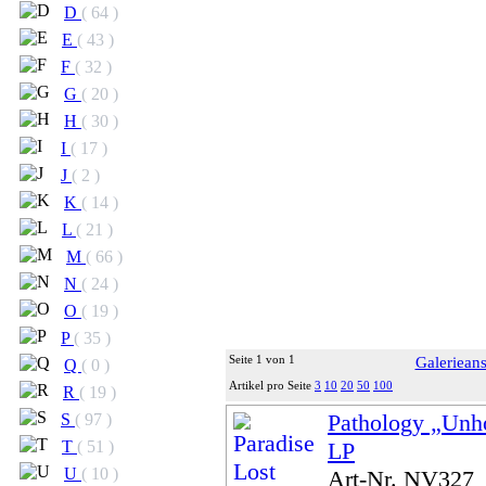
D
( 64 )
E
( 43 )
F
( 32 )
G
( 20 )
H
( 30 )
I
( 17 )
J
( 2 )
K
( 14 )
L
( 21 )
M
( 66 )
N
( 24 )
O
( 19 )
P
( 35 )
Seite 1 von 1
Galerieans
Q
( 0 )
Artikel pro Seite
3
10
20
50
100
R
( 19 )
Pathology „Unh
S
( 97 )
LP
T
( 51 )
U
( 10 )
Art-Nr. NV327