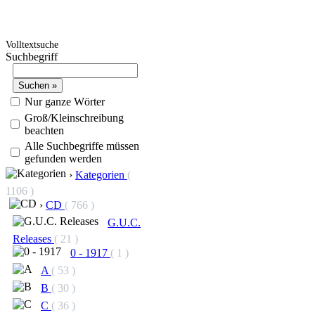
Volltextsuche
Suchbegriff
Nur ganze Wörter
Groß/Kleinschreibung
beachten
Alle Suchbegriffe müssen
gefunden werden
›
Kategorien
(
1106 )
›
CD
( 766 )
G.U.C.
Releases
( 21 )
0 - 1917
( 1 )
A
( 53 )
B
( 30 )
C
( 36 )