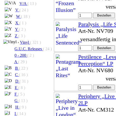
V/A
( 13 )
vers
V
( 24 )
W
( 18 )
X
( 1 )
Paralysis „Life
Y
( 2 )
Art-Nr. NV709
Z
( 3 )
versandfertig i
›
Vinyl
( 321 )
G.U.C. Releases
( 24 )
0 - 200
( 2 )
Pestilence „Lev
A
( 29 )
Perception“ LP
B
( 22 )
Art-Nr. NV680
C
( 16 )
vers
D
( 31 )
E
( 8 )
F
( 5 )
Periphery „Live
G
( 13 )
2LP
H
( 9 )
Art-Nr. CM312
I
( 14 )