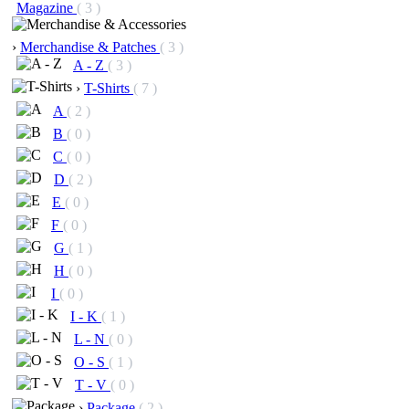
Magazine
( 3 )
›
Merchandise & Patches
( 3 )
A - Z
( 3 )
›
T-Shirts
( 7 )
A
( 2 )
B
( 0 )
C
( 0 )
D
( 2 )
E
( 0 )
F
( 0 )
G
( 1 )
H
( 0 )
I
( 0 )
I - K
( 1 )
L - N
( 0 )
O - S
( 1 )
T - V
( 0 )
›
Package
( 2 )