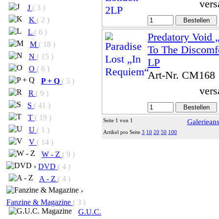
vers
J
( 3 )
K
( 2 )
L
( 6 )
Predatory Void
M
( 18 )
To The Discomf
N
( 15 )
LP
O
( 6 )
Art-Nr. CM168
P + Q
( 5 )
vers
R
( 9 )
S
( 41 )
T
( 19 )
Seite 1 von 1
Galerieans
U
( 1 )
Artikel pro Seite
3
10
20
50
100
V
( 14 )
W - Z
( 9 )
›
DVD
( 4 )
A - Z
( 4 )
›
Fanzine & Magazine
( 3 )
G.U.C.