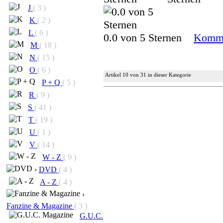
J
( 3 )
K
( 2 )
L
( 6 )
0.0 von 5 Sternen
Komme
M
( 18 )
N
( 15 )
O
( 6 )
Artikel 10 von 31 in dieser Kategorie
P + Q
( 5 )
R
( 9 )
S
( 41 )
T
( 19 )
U
( 1 )
V
( 14 )
W - Z
( 9 )
›
DVD
( 4 )
A - Z
( 4 )
›
Fanzine & Magazine
( 3 )
G.U.C.