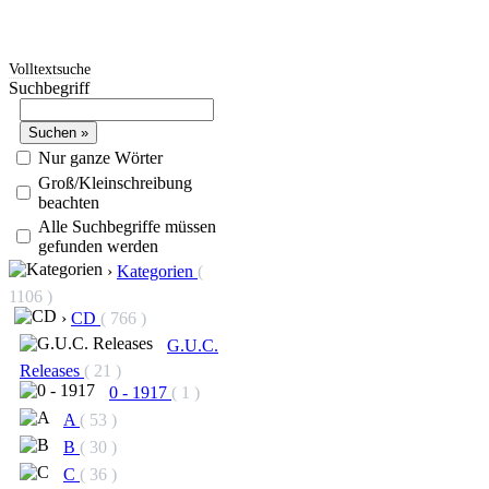
Volltextsuche
Suchbegriff
Nur ganze Wörter
Groß/Kleinschreibung
beachten
Alle Suchbegriffe müssen
gefunden werden
›
Kategorien
(
1106 )
›
CD
( 766 )
G.U.C.
Releases
( 21 )
0 - 1917
( 1 )
A
( 53 )
B
( 30 )
C
( 36 )