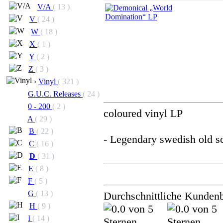
V/A
( 13 )
V
( 24 )
W
( 18 )
X
( 1 )
Y
( 2 )
Z
( 3 )
›
Vinyl
( 321 )
G.U.C. Releases
( 24 )
0 - 200
( 2 )
coloured vinyl LP
A
( 29 )
B
( 22 )
- Legendary swedish old s
C
( 16 )
D
( 31 )
E
( 8 )
F
( 5 )
G
( 13 )
Durchschnittliche Kunden
H
( 9 )
I
( 14 )