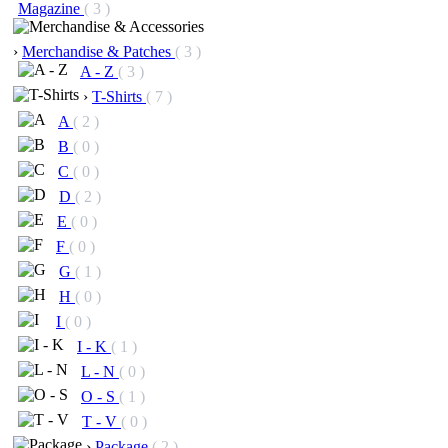
Magazine
( 3 )
›
Merchandise & Patches
( 3 )
A - Z
( 3 )
›
T-Shirts
( 7 )
A
( 2 )
B
( 0 )
C
( 0 )
D
( 2 )
E
( 0 )
F
( 0 )
G
( 1 )
H
( 0 )
I
( 0 )
I - K
( 1 )
L - N
( 0 )
O - S
( 1 )
T - V
( 0 )
›
Package
( 2 )