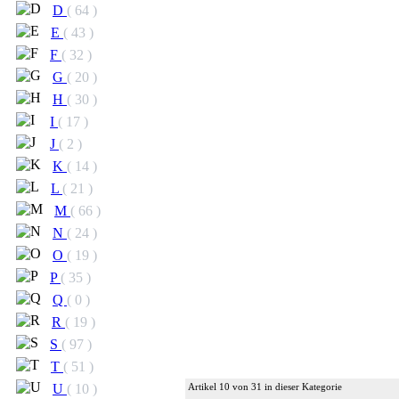
D
( 64 )
E
( 43 )
F
( 32 )
G
( 20 )
H
( 30 )
I
( 17 )
J
( 2 )
K
( 14 )
L
( 21 )
M
( 66 )
N
( 24 )
O
( 19 )
P
( 35 )
Q
( 0 )
R
( 19 )
S
( 97 )
T
( 51 )
Artikel 10 von 31 in dieser Kategorie
U
( 10 )