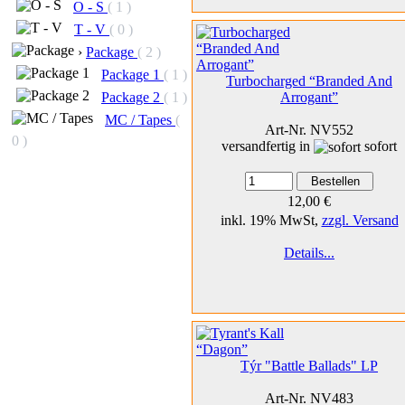
O - S
( 1 )
T - V
( 0 )
›
Package
( 2 )
Package 1
( 1 )
Turbocharged “Branded And
Arrogant”
Package 2
( 1 )
MC / Tapes
(
Art-Nr. NV552
0 )
versandfertig in
sofort
12,00 €
inkl. 19% MwSt,
zzgl. Versand
Details...
Týr "Battle Ballads" LP
Art-Nr. NV483