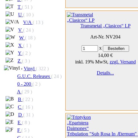
T
( 51 )
U
( 10 )
V/A
( 13 )
Transmetal „Clasicos“ LP
V
( 24 )
Art-Nr. NV204
W
( 18 )
X
( 1 )
x
Y
( 2 )
14,00 €
Z
( 3 )
inkl. 19% MwSt,
zzgl. Versand
›
Vinyl
( 322 )
Details...
G.U.C. Releases
( 24 )
0 - 200
( 2 )
A
( 29 )
B
( 22 )
C
( 16 )
D
( 31 )
E
( 8 )
F
( 5 )
Tribulation "Sub Rosa In Æternum"
G
( 14 )