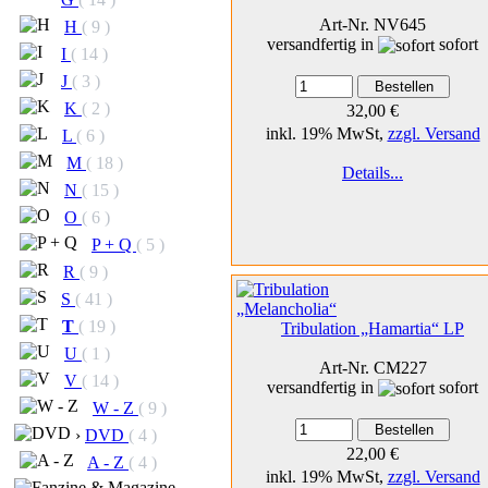
Art-Nr. NV645
H
( 9 )
versandfertig in
sofort
I
( 14 )
J
( 3 )
K
( 2 )
32,00 €
inkl. 19% MwSt,
zzgl. Versand
L
( 6 )
M
( 18 )
Details...
N
( 15 )
O
( 6 )
P + Q
( 5 )
R
( 9 )
S
( 41 )
T
( 19 )
Tribulation „Hamartia“ LP
U
( 1 )
Art-Nr. CM227
V
( 14 )
versandfertig in
sofort
W - Z
( 9 )
›
DVD
( 4 )
22,00 €
A - Z
( 4 )
inkl. 19% MwSt,
zzgl. Versand