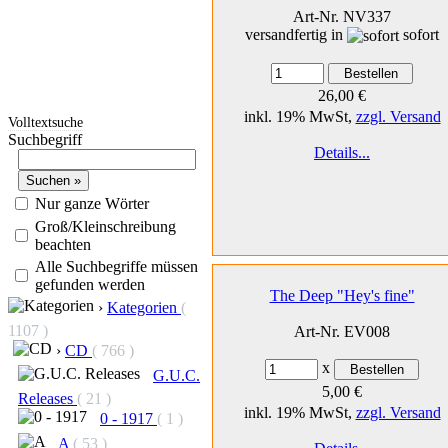
Art-Nr. NV337
versandfertig in
sofort
26,00 €
inkl. 19% MwSt,
zzgl. Versand
Volltextsuche
Suchbegriff
Details...
Nur ganze Wörter
Groß/Kleinschreibung
beachten
Alle Suchbegriffe müssen
gefunden werden
The Deep "Hey's fine"
›
Kategorien
(
1107 )
Art-Nr. EV008
›
CD
( 766 )
x
G.U.C.
5,00 €
Releases
( 21 )
inkl. 19% MwSt,
zzgl. Versand
0 - 1917
( 1 )
A
( 53 )