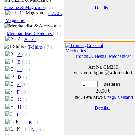
›
Fanzine & Magazine
( 3 )
Details...
G.U.C.
Magazine
( 3 )
›
Merchandise & Patches
( 3 )
A - Z
( 3 )
›
T-Shirts
( 7 )
A
( 2 )
Tronos „Celestial Mechanics“
B
( 0 )
Art-Nr. CM230
C
( 0 )
versandfertig in
sofort
D
( 2 )
E
( 0 )
20,00 €
F
( 0 )
inkl. 19% MwSt,
zzgl. Versand
G
( 1 )
H
( 0 )
Details...
I
( 0 )
I - K
( 1 )
L - N
( 0 )