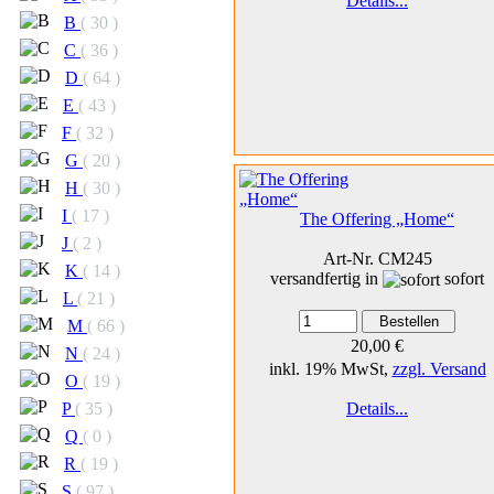
Details...
B
( 30 )
C
( 36 )
D
( 64 )
E
( 43 )
F
( 32 )
G
( 20 )
H
( 30 )
I
( 17 )
The Offering „Home“
J
( 2 )
Art-Nr. CM245
K
( 14 )
versandfertig in
sofort
L
( 21 )
M
( 66 )
20,00 €
N
( 24 )
inkl. 19% MwSt,
zzgl. Versand
O
( 19 )
P
( 35 )
Details...
Q
( 0 )
R
( 19 )
S
( 97 )