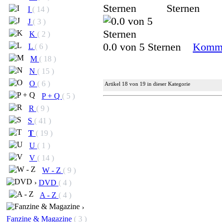
I
( 14 )
J
( 3 )
K
( 2 )
0.0 von 5 Sternen
Komme
L
( 6 )
M
( 18 )
N
( 15 )
O
( 6 )
Artikel 18 von 19 in dieser Kategorie
P + Q
( 5 )
R
( 9 )
S
( 41 )
T
( 19 )
U
( 1 )
V
( 14 )
W - Z
( 9 )
›
DVD
( 4 )
A - Z
( 4 )
›
Fanzine & Magazine
( 3 )