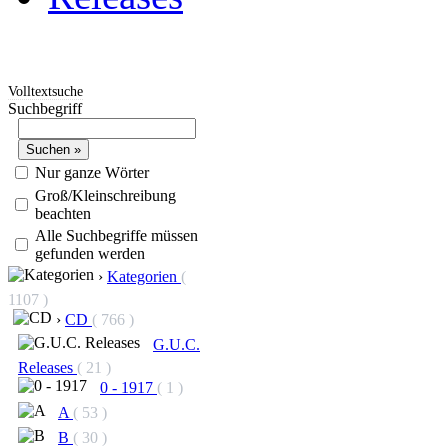
Volltextsuche
Suchbegriff
Nur ganze Wörter
Groß/Kleinschreibung
beachten
Alle Suchbegriffe müssen
gefunden werden
›
Kategorien
(
1107 )
›
CD
( 766 )
G.U.C.
Releases
( 21 )
0 - 1917
( 1 )
A
( 53 )
B
( 30 )