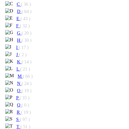
C
( 36 )
D
( 64 )
E
( 43 )
F
( 32 )
G
( 20 )
H
( 30 )
I
( 17 )
J
( 2 )
K
( 14 )
L
( 21 )
M
( 66 )
N
( 24 )
O
( 19 )
P
( 35 )
Q
( 0 )
R
( 19 )
S
( 97 )
T
( 51 )