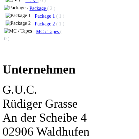
T - V
( 0 )
›
Package
( 2 )
Package 1
( 1 )
Package 2
( 1 )
MC / Tapes
(
0 )
Unternehmen
G.U.C.
Rüdiger Grasse
An der Scheibe 4
02906 Waldhufen