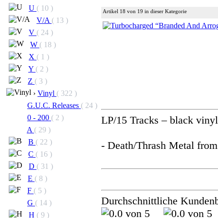
U
( 10 )
Artikel 18 von 19 in dieser Kategorie
V/A
( 13 )
V
( 24 )
W
( 18 )
X
( 1 )
Y
( 2 )
Z
( 3 )
›
Vinyl
( 322 )
G.U.C. Releases
( 24 )
0 - 200
( 2 )
LP/15 Tracks – black vinyl
A
( 29 )
B
( 22 )
- Death/Thrash Metal fro
C
( 16 )
D
( 31 )
E
( 8 )
F
( 5 )
Durchschnittliche Kunden
G
( 14 )
H
( 9 )