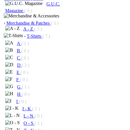
G.U.C.
Magazine
( 3 )
›
Merchandise & Patches
( 3 )
A - Z
( 3 )
›
T-Shirts
( 7 )
A
( 2 )
B
( 0 )
C
( 0 )
D
( 2 )
E
( 0 )
F
( 0 )
G
( 1 )
H
( 0 )
I
( 0 )
I - K
( 1 )
L - N
( 0 )
O - S
( 1 )