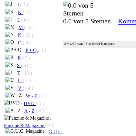
J
( 3 )
K
( 2 )
0.0 von 5 Sternen
Komme
L
( 6 )
M
( 18 )
N
( 15 )
O
( 6 )
Artikel 2 von 43 in dieser Kategorie
P + Q
( 5 )
R
( 9 )
S
( 41 )
T
( 19 )
U
( 1 )
V
( 14 )
W - Z
( 9 )
›
DVD
( 4 )
A - Z
( 4 )
›
Fanzine & Magazine
( 3 )
G.U.C.