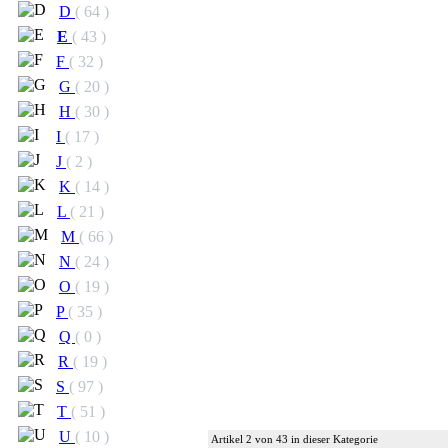
D
( 64 )
E
( 43 )
F
( 32 )
G
( 20 )
H
( 30 )
I
( 17 )
J
( 2 )
K
( 14 )
L
( 21 )
M
( 66 )
N
( 24 )
O
( 19 )
P
( 35 )
Q
( 0 )
R
( 19 )
S
( 97 )
T
( 51 )
U
( 10 )
Artikel 2 von 43 in dieser Kategorie