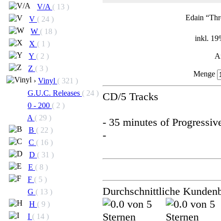
V/A
( 13 )
Edain “Th
V
( 24 )
W
( 18 )
inkl. 1
X
( 1 )
A
Y
( 2 )
Z
( 3 )
Menge
›
Vinyl
( 321 )
G.U.C. Releases
( 24 )
CD/5 Tracks
0 - 200
( 2 )
A
( 29 )
- 35 minutes of Progressi
B
( 22 )
-
C
( 16 )
D
( 31 )
E
( 8 )
F
( 5 )
Durchschnittliche Kunden
G
( 13 )
H
( 9 )
I
( 14 )