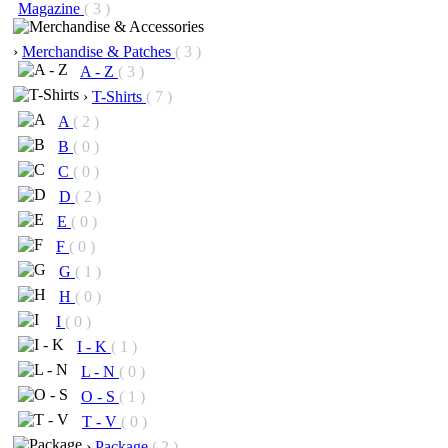
Magazine
( 3 )
›
Merchandise & Patches
( 3 )
A - Z
( 3 )
›
T-Shirts
( 7 )
A
( 2 )
B
( 0 )
C
( 0 )
D
( 2 )
E
( 0 )
F
( 0 )
G
( 1 )
H
( 0 )
I
( 0 )
I - K
( 1 )
L - N
( 0 )
O - S
( 1 )
T - V
( 0 )
›
Package
( 2 )