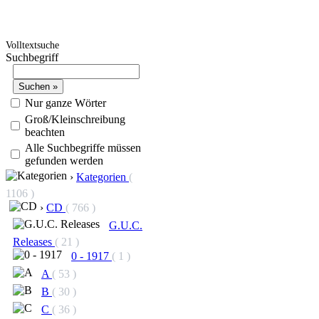
Volltextsuche
Suchbegriff
Nur ganze Wörter
Groß/Kleinschreibung
beachten
Alle Suchbegriffe müssen
gefunden werden
›
Kategorien
(
1106 )
›
CD
( 766 )
G.U.C.
Releases
( 21 )
0 - 1917
( 1 )
A
( 53 )
B
( 30 )
C
( 36 )