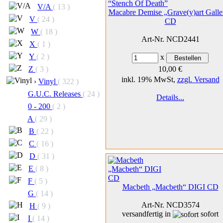
V/A
( 13 )
Macabre Demise „Grave(y)art Galle
V
( 24 )
CD
W
( 18 )
Art-Nr. NCD2441
X
( 1 )
Y
( 2 )
x
10,00 €
Z
( 3 )
inkl. 19% MwSt,
zzgl. Versand
›
Vinyl
( 322 )
G.U.C. Releases
( 24 )
Details...
0 - 200
( 2 )
A
( 29 )
B
( 22 )
C
( 16 )
D
( 31 )
E
( 8 )
F
( 5 )
Macbeth „Macbeth“ DIGI CD
G
( 14 )
Art-Nr. NCD3574
H
( 9 )
versandfertig in
sofort
I
( 14 )