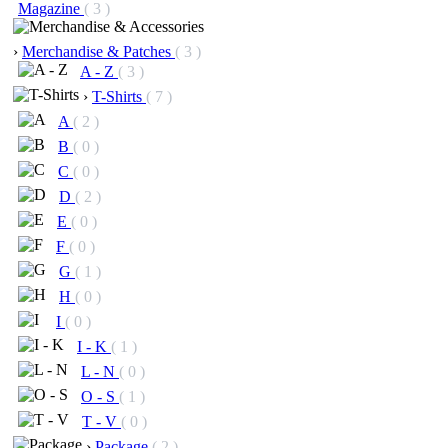
Magazine
( 3 )
›
Merchandise & Patches
( 3 )
A - Z
( 3 )
›
T-Shirts
( 7 )
A
( 2 )
B
( 0 )
C
( 0 )
D
( 2 )
E
( 0 )
F
( 0 )
G
( 1 )
H
( 0 )
I
( 0 )
I - K
( 1 )
L - N
( 0 )
O - S
( 1 )
T - V
( 0 )
›
Package
( 2 )