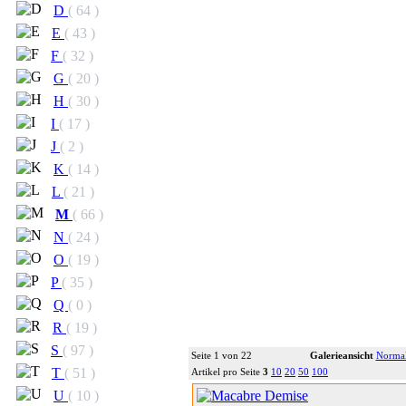
D
( 64 )
E
( 43 )
F
( 32 )
G
( 20 )
H
( 30 )
I
( 17 )
J
( 2 )
K
( 14 )
L
( 21 )
M
( 66 )
N
( 24 )
O
( 19 )
P
( 35 )
Q
( 0 )
R
( 19 )
S
( 97 )
Seite 1 von 22
Galerieansicht
Normal
T
( 51 )
Artikel pro Seite
3
10
20
50
100
U
( 10 )