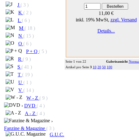
J
( 3 )
K
( 2 )
11,00 €
inkl. 19% MwSt,
zzgl. Versand
L
( 6 )
M
( 18 )
Details...
N
( 15 )
O
( 6 )
P + Q
( 5 )
R
( 9 )
Seite 1 von 22
Galerieansicht
Normal
S
( 41 )
Artikel pro Seite
3
10
20
50
100
T
( 19 )
U
( 1 )
V
( 14 )
W - Z
( 9 )
›
DVD
( 4 )
A - Z
( 4 )
›
Fanzine & Magazine
( 3 )
G.U.C.