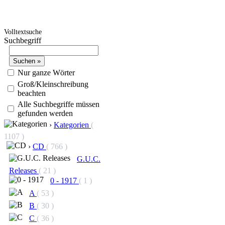
Volltextsuche
Suchbegriff
Nur ganze Wörter
Groß/Kleinschreibung
beachten
Alle Suchbegriffe müssen
gefunden werden
›
Kategorien
(
1107 )
›
CD
( 766 )
G.U.C.
Releases
( 21 )
0 - 1917
( 1 )
A
( 53 )
B
( 30 )
C
( 36 )