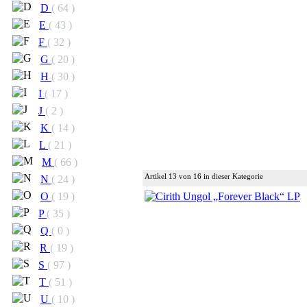
D
( 64 )
E
( 43 )
F
( 32 )
G
( 20 )
H
( 30 )
I
( 17 )
J
( 2 )
K
( 14 )
L
( 21 )
M
( 66 )
Artikel 13 von 16 in dieser Kategorie
N
( 24 )
O
( 19 )
P
( 35 )
Q
( 0 )
R
( 19 )
S
( 97 )
T
( 51 )
U
( 10 )