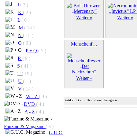
J
( 3 )
K
( 2 )
Weiter »
Weiter »
L
( 6 )
M
( 18 )
N
( 15 )
O
( 6 )
Menschenf…
P + Q
( 5 )
R
( 9 )
S
( 41 )
T
( 19 )
Weiter »
U
( 1 )
V
( 14 )
W - Z
( 9 )
Artikel 13 von 16 in dieser Kategorie
›
DVD
( 4 )
A - Z
( 4 )
›
Fanzine & Magazine
( 3 )
G.U.C.