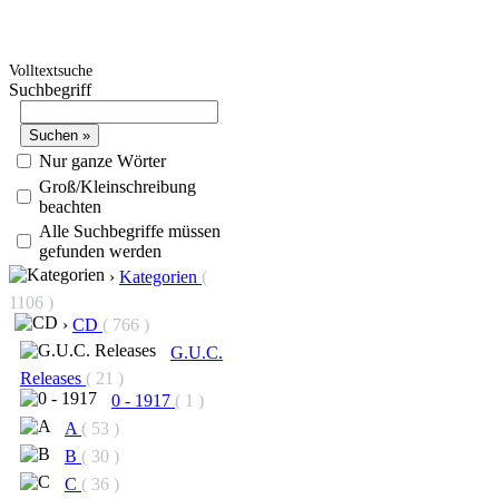
Volltextsuche
Suchbegriff
Nur ganze Wörter
Groß/Kleinschreibung
beachten
Alle Suchbegriffe müssen
gefunden werden
›
Kategorien
(
1106 )
›
CD
( 766 )
G.U.C.
Releases
( 21 )
0 - 1917
( 1 )
A
( 53 )
B
( 30 )
C
( 36 )