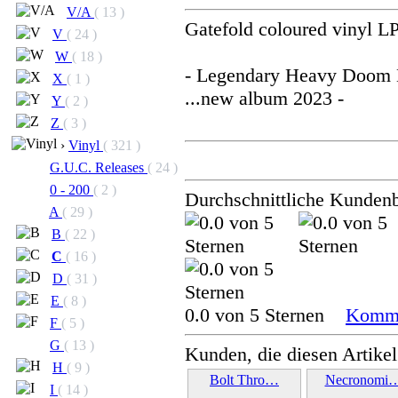
V/A
( 13 )
Gatefold coloured vinyl L
V
( 24 )
W
( 18 )
- Legendary Heavy Doom 
X
( 1 )
...new album 2023 -
Y
( 2 )
Z
( 3 )
›
Vinyl
( 321 )
G.U.C. Releases
( 24 )
0 - 200
( 2 )
Durchschnittliche Kunden
A
( 29 )
B
( 22 )
C
( 16 )
D
( 31 )
E
( 8 )
0.0 von 5 Sternen
Komme
F
( 5 )
G
( 13 )
Kunden, die diesen Artikel
H
( 9 )
Bolt Thro…
Necronomi
I
( 14 )