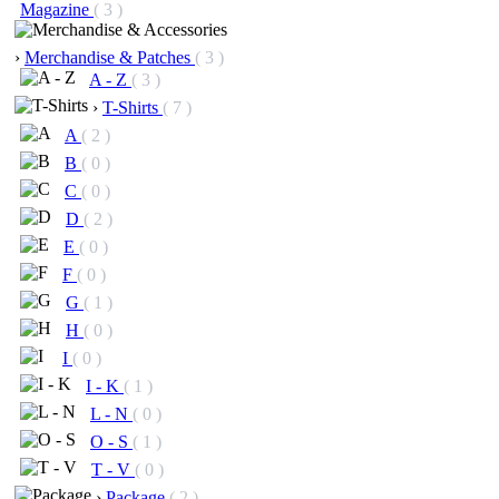
Magazine
( 3 )
›
Merchandise & Patches
( 3 )
A - Z
( 3 )
›
T-Shirts
( 7 )
A
( 2 )
B
( 0 )
C
( 0 )
D
( 2 )
E
( 0 )
F
( 0 )
G
( 1 )
H
( 0 )
I
( 0 )
I - K
( 1 )
L - N
( 0 )
O - S
( 1 )
T - V
( 0 )
›
Package
( 2 )