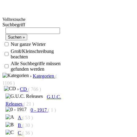
Volltextsuche
Suchbegriff
Nur ganze Wörter
Groß/Kleinschreibung
beachten
Alle Suchbegriffe müssen
gefunden werden
›
Kategorien
(
1106 )
›
CD
( 766 )
G.U.C.
Releases
( 21 )
0 - 1917
( 1 )
A
( 53 )
B
( 30 )
C
( 36 )