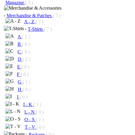
Magazine
( 3 )
›
Merchandise & Patches
( 3 )
A - Z
( 3 )
›
T-Shirts
( 7 )
A
( 2 )
B
( 0 )
C
( 0 )
D
( 2 )
E
( 0 )
F
( 0 )
G
( 1 )
H
( 0 )
I
( 0 )
I - K
( 1 )
L - N
( 0 )
O - S
( 1 )
T - V
( 0 )
›
Package
( 2 )