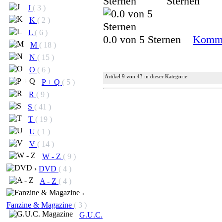
J
( 3 )
K
( 2 )
L
( 6 )
0.0 von 5 Sternen
Komme
M
( 18 )
N
( 15 )
O
( 6 )
Artikel 9 von 43 in dieser Kategorie
P + Q
( 5 )
R
( 9 )
S
( 41 )
T
( 19 )
U
( 1 )
V
( 14 )
W - Z
( 9 )
›
DVD
( 4 )
A - Z
( 4 )
›
Fanzine & Magazine
( 3 )
G.U.C.