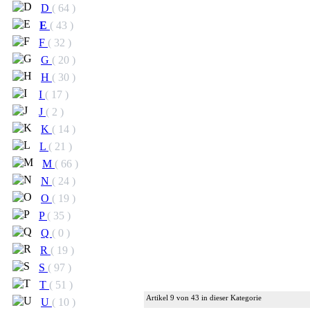
D
( 64 )
E
( 43 )
F
( 32 )
G
( 20 )
H
( 30 )
I
( 17 )
J
( 2 )
K
( 14 )
L
( 21 )
M
( 66 )
N
( 24 )
O
( 19 )
P
( 35 )
Q
( 0 )
R
( 19 )
S
( 97 )
T
( 51 )
Artikel 9 von 43 in dieser Kategorie
U
( 10 )