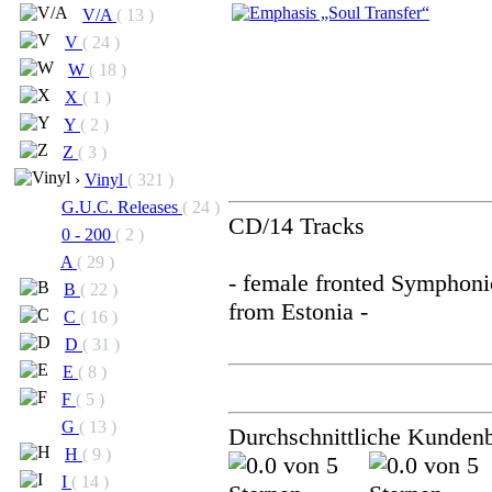
V/A
( 13 )
V
( 24 )
W
( 18 )
X
( 1 )
Y
( 2 )
Z
( 3 )
›
Vinyl
( 321 )
G.U.C. Releases
( 24 )
CD/14 Tracks
0 - 200
( 2 )
A
( 29 )
- female fronted Symphoni
B
( 22 )
from Estonia -
C
( 16 )
D
( 31 )
E
( 8 )
F
( 5 )
G
( 13 )
Durchschnittliche Kunden
H
( 9 )
I
( 14 )