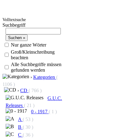
Volltextsuche
Suchbegriff
Nur ganze Wörter
Groß/Kleinschreibung
beachten
Alle Suchbegriffe müssen
gefunden werden
›
Kategorien
(
1106 )
›
CD
( 766 )
G.U.C.
Releases
( 21 )
0 - 1917
( 1 )
A
( 53 )
B
( 30 )
C
( 36 )