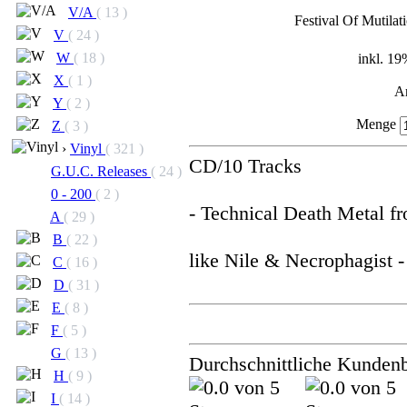
V/A
( 13 )
Festival Of Mutilat
V
( 24 )
W
( 18 )
inkl. 1
X
( 1 )
A
Y
( 2 )
Menge
Z
( 3 )
›
Vinyl
( 321 )
CD/10 Tracks
G.U.C. Releases
( 24 )
0 - 200
( 2 )
- Technical Death Metal f
A
( 29 )
B
( 22 )
like Nile & Necrophagist -
C
( 16 )
D
( 31 )
E
( 8 )
F
( 5 )
G
( 13 )
Durchschnittliche Kunden
H
( 9 )
I
( 14 )