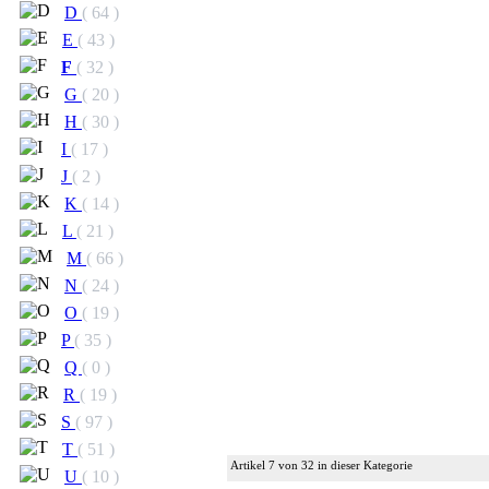
D
( 64 )
E
( 43 )
F
( 32 )
G
( 20 )
H
( 30 )
I
( 17 )
J
( 2 )
K
( 14 )
L
( 21 )
M
( 66 )
N
( 24 )
O
( 19 )
P
( 35 )
Q
( 0 )
R
( 19 )
S
( 97 )
T
( 51 )
Artikel 7 von 32 in dieser Kategorie
U
( 10 )