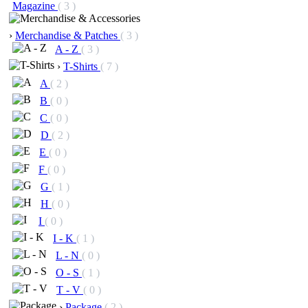
Magazine
( 3 )
›
Merchandise & Patches
( 3 )
A - Z
( 3 )
›
T-Shirts
( 7 )
A
( 2 )
B
( 0 )
C
( 0 )
D
( 2 )
E
( 0 )
F
( 0 )
G
( 1 )
H
( 0 )
I
( 0 )
I - K
( 1 )
L - N
( 0 )
O - S
( 1 )
T - V
( 0 )
›
Package
( 2 )