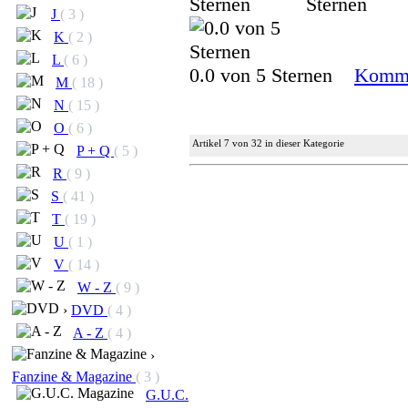
J
( 3 )
K
( 2 )
L
( 6 )
0.0 von 5 Sternen
Komme
M
( 18 )
N
( 15 )
O
( 6 )
Artikel 7 von 32 in dieser Kategorie
P + Q
( 5 )
R
( 9 )
S
( 41 )
T
( 19 )
U
( 1 )
V
( 14 )
W - Z
( 9 )
›
DVD
( 4 )
A - Z
( 4 )
›
Fanzine & Magazine
( 3 )
G.U.C.