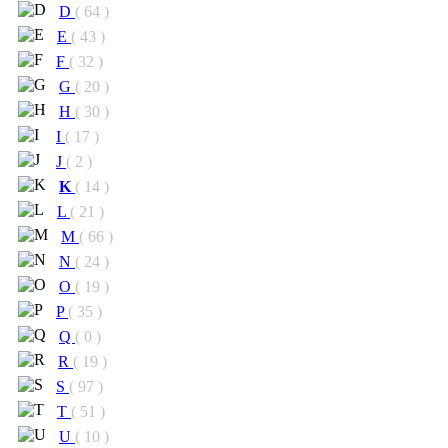
D
( 64 )
E
( 43 )
F
( 32 )
G
( 20 )
H
( 30 )
I
( 17 )
J
( 2 )
K
( 14 )
L
( 21 )
M
( 66 )
N
( 24 )
O
( 19 )
P
( 35 )
Q
( 0 )
R
( 19 )
S
( 97 )
T
( 51 )
U
( 10 )