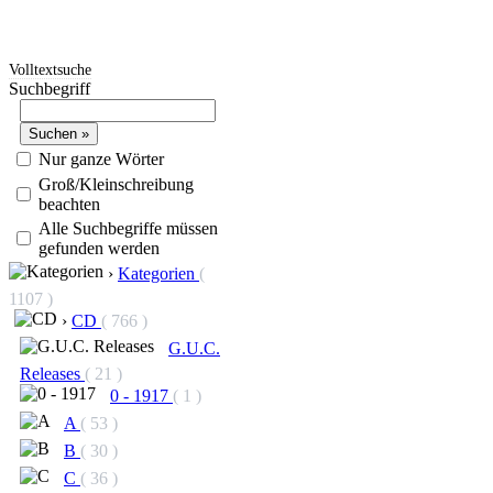
Volltextsuche
Suchbegriff
Nur ganze Wörter
Groß/Kleinschreibung
beachten
Alle Suchbegriffe müssen
gefunden werden
›
Kategorien
(
1107 )
›
CD
( 766 )
G.U.C.
Releases
( 21 )
0 - 1917
( 1 )
A
( 53 )
B
( 30 )
C
( 36 )