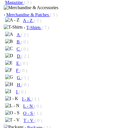
Magazine
( 3 )
›
Merchandise & Patches
( 3 )
A - Z
( 3 )
›
T-Shirts
( 7 )
A
( 2 )
B
( 0 )
C
( 0 )
D
( 2 )
E
( 0 )
F
( 0 )
G
( 1 )
H
( 0 )
I
( 0 )
I - K
( 1 )
L - N
( 0 )
O - S
( 1 )
T - V
( 0 )
›
Package
( 2 )