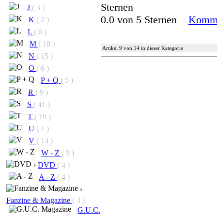
J
( 3 )
0.0 von 5 Sternen
Komme
K
( 2 )
L
( 6 )
M
( 18 )
Artikel 9 von 14 in dieser Kategorie
N
( 15 )
O
( 6 )
P + Q
( 5 )
R
( 9 )
S
( 41 )
T
( 19 )
U
( 1 )
V
( 14 )
W - Z
( 9 )
›
DVD
( 4 )
A - Z
( 4 )
›
Fanzine & Magazine
( 3 )
G.U.C.