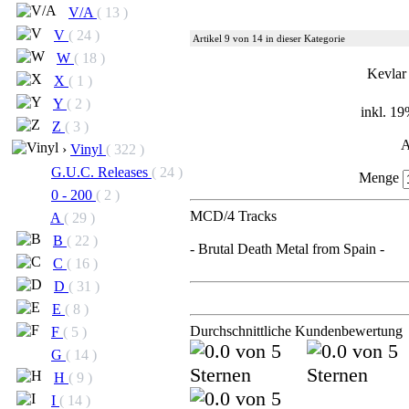
V/A
( 13 )
V
( 24 )
Artikel 9 von 14 in dieser Kategorie
W
( 18 )
Kevlar
X
( 1 )
Y
( 2 )
inkl. 1
Z
( 3 )
A
›
Vinyl
( 322 )
G.U.C. Releases
( 24 )
Menge
0 - 200
( 2 )
MCD/4 Tracks
A
( 29 )
B
( 22 )
- Brutal Death Metal from Spain -
C
( 16 )
D
( 31 )
E
( 8 )
Durchschnittliche Kundenbewertung
F
( 5 )
G
( 14 )
H
( 9 )
I
( 14 )