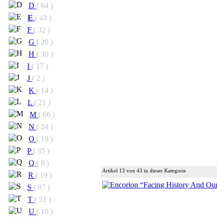
D
( 64 )
E
( 43 )
F
( 32 )
G
( 20 )
H
( 30 )
I
( 17 )
J
( 2 )
K
( 14 )
L
( 21 )
M
( 66 )
N
( 24 )
O
( 19 )
P
( 35 )
Q
( 0 )
Artikel 13 von 43 in dieser Kategorie
R
( 19 )
S
( 97 )
T
( 51 )
U
( 10 )