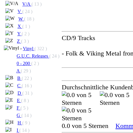
V/A
( 13 )
V
( 24 )
W
( 18 )
X
( 1 )
Y
( 2 )
CD/9 Tracks
Z
( 3 )
›
Vinyl
( 322 )
- Folk & Viking Metal fro
G.U.C. Releases
( 24 )
0 - 200
( 2 )
A
( 29 )
B
( 22 )
C
( 16 )
Durchschnittliche Kunden
D
( 31 )
E
( 8 )
F
( 5 )
G
( 14 )
H
( 9 )
0.0 von 5 Sternen
Komme
I
( 14 )