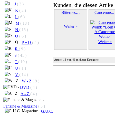
Kunden, die diesen Artikel
J
( 3 )
K
( 2 )
Bitternes…
Cancerous
L
( 6 )
M
( 18 )
Weiter »
N
( 15 )
O
( 6 )
Weiter »
P + Q
( 5 )
R
( 9 )
S
( 41 )
Artikel 13 von 43 in dieser Kategorie
T
( 19 )
U
( 1 )
V
( 14 )
W - Z
( 9 )
›
DVD
( 4 )
A - Z
( 4 )
›
Fanzine & Magazine
( 3 )
G.U.C.