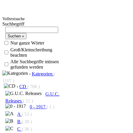
Volltextsuche
Suchbegriff
Nur ganze Wörter
Groß/Kleinschreibung
beachten
Alle Suchbegriffe müssen
gefunden werden
›
Kategorien
(
1107 )
›
CD
( 766 )
G.U.C.
Releases
( 21 )
0 - 1917
( 1 )
A
( 53 )
B
( 30 )
C
( 36 )