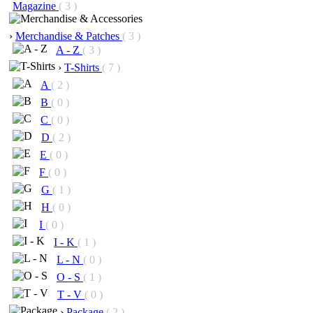
Magazine
( 3 )
›
Merchandise & Patches
( 3 )
A - Z
( 3 )
›
T-Shirts
( 7 )
A
( 2 )
B
( 0 )
C
( 0 )
D
( 2 )
E
( 0 )
F
( 0 )
G
( 1 )
H
( 0 )
I
( 0 )
I - K
( 1 )
L - N
( 0 )
O - S
( 1 )
T - V
( 0 )
›
Package
( 2 )