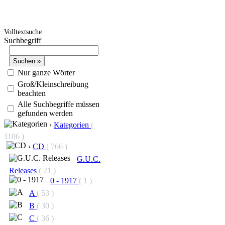
Volltextsuche
Suchbegriff
Nur ganze Wörter
Groß/Kleinschreibung
beachten
Alle Suchbegriffe müssen
gefunden werden
›
Kategorien
(
1106 )
›
CD
( 766 )
G.U.C.
Releases
( 21 )
0 - 1917
( 1 )
A
( 53 )
B
( 30 )
C
( 36 )