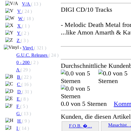
V/A
( 13 )
DIGI CD/10 Tracks
V
( 24 )
W
( 18 )
- Melodic Death Metal fr
X
( 1 )
...like Amon Amarth & Ka
Y
( 2 )
Z
( 3 )
›
Vinyl
( 321 )
G.U.C. Releases
( 24 )
0 - 200
( 2 )
Durchschnittliche Kunden
A
( 29 )
B
( 22 )
C
( 16 )
D
( 31 )
E
( 8 )
0.0 von 5 Sternen
Komme
F
( 5 )
G
( 13 )
Kunden, die diesen Artikel
H
( 9 )
Masachist
F.O.B. �…
I
( 14 )