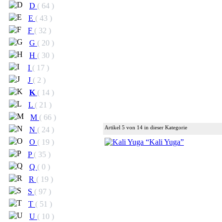
D
( 64 )
E
( 43 )
F
( 32 )
G
( 20 )
H
( 30 )
I
( 17 )
J
( 2 )
K
( 14 )
L
( 21 )
M
( 66 )
Artikel 5 von 14 in dieser Kategorie
N
( 24 )
O
( 19 )
P
( 35 )
Q
( 0 )
R
( 19 )
S
( 97 )
T
( 51 )
U
( 10 )