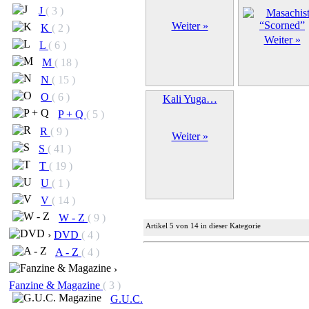
J
( 3 )
Weiter »
K
( 2 )
Weiter »
L
( 6 )
M
( 18 )
N
( 15 )
O
( 6 )
Kali Yuga…
P + Q
( 5 )
R
( 9 )
Weiter »
S
( 41 )
T
( 19 )
U
( 1 )
V
( 14 )
W - Z
( 9 )
Artikel 5 von 14 in dieser Kategorie
›
DVD
( 4 )
A - Z
( 4 )
›
Fanzine & Magazine
( 3 )
G.U.C.