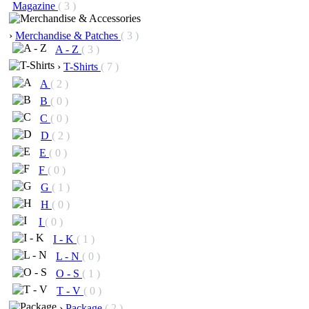
Magazine
( 3 )
›
Merchandise & Patches
( 3 )
A - Z
( 3 )
›
T-Shirts
( 7 )
A
( 2 )
B
( 0 )
C
( 0 )
D
( 2 )
E
( 0 )
F
( 0 )
G
( 1 )
H
( 0 )
I
( 0 )
I - K
( 1 )
L - N
( 0 )
O - S
( 1 )
T - V
( 0 )
›
Package
( 2 )