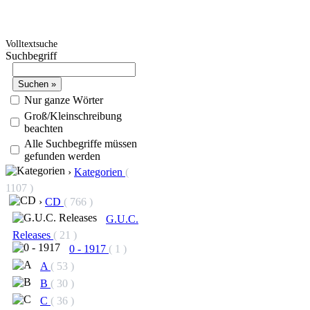
Volltextsuche
Suchbegriff
Nur ganze Wörter
Groß/Kleinschreibung
beachten
Alle Suchbegriffe müssen
gefunden werden
›
Kategorien
(
1107 )
›
CD
( 766 )
G.U.C.
Releases
( 21 )
0 - 1917
( 1 )
A
( 53 )
B
( 30 )
C
( 36 )