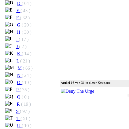
D
( 64 )
E
( 43 )
F
( 32 )
G
( 20 )
H
( 30 )
I
( 17 )
J
( 2 )
K
( 14 )
L
( 21 )
M
( 66 )
N
( 24 )
O
( 19 )
Artikel 16 von 31 in dieser Kategorie
P
( 35 )
Q
( 0 )
R
( 19 )
S
( 97 )
T
( 51 )
U
( 10 )