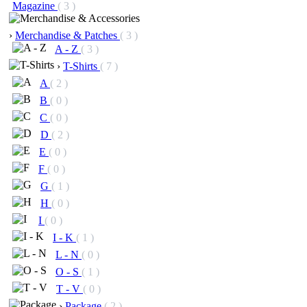
Magazine
( 3 )
›
Merchandise & Patches
( 3 )
A - Z
( 3 )
›
T-Shirts
( 7 )
A
( 2 )
B
( 0 )
C
( 0 )
D
( 2 )
E
( 0 )
F
( 0 )
G
( 1 )
H
( 0 )
I
( 0 )
I - K
( 1 )
L - N
( 0 )
O - S
( 1 )
T - V
( 0 )
›
Package
( 2 )