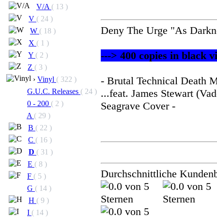
V/A
( 13 )
V
( 24 )
Deny The Urge "As Darknes
W
( 18 )
X
( 1 )
---> 400 copies in black v
Y
( 2 )
Z
( 3 )
- Brutal Technical Death 
›
Vinyl
( 322 )
...feat. James Stewart (V
G.U.C. Releases
( 24 )
0 - 200
( 2 )
Seagrave Cover -
A
( 29 )
B
( 22 )
C
( 16 )
D
( 31 )
E
( 8 )
Durchschnittliche Kunden
F
( 5 )
G
( 14 )
H
( 9 )
I
( 14 )