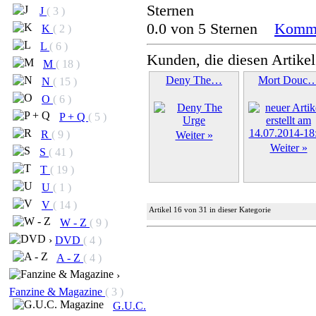
J
( 3 )
0.0 von 5 Sternen
Komme
K
( 2 )
L
( 6 )
Kunden, die diesen Artikel
M
( 18 )
Deny The…
Mort Douc
N
( 15 )
O
( 6 )
P + Q
( 5 )
R
( 9 )
Weiter »
Weiter »
S
( 41 )
T
( 19 )
U
( 1 )
V
( 14 )
Artikel 16 von 31 in dieser Kategorie
W - Z
( 9 )
›
DVD
( 4 )
A - Z
( 4 )
›
Fanzine & Magazine
( 3 )
G.U.C.