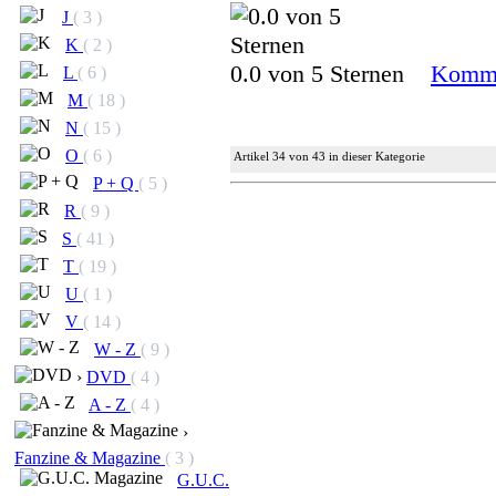
J
( 3 )
K
( 2 )
0.0 von 5 Sternen
Komme
L
( 6 )
M
( 18 )
N
( 15 )
O
( 6 )
Artikel 34 von 43 in dieser Kategorie
P + Q
( 5 )
R
( 9 )
S
( 41 )
T
( 19 )
U
( 1 )
V
( 14 )
W - Z
( 9 )
›
DVD
( 4 )
A - Z
( 4 )
›
Fanzine & Magazine
( 3 )
G.U.C.