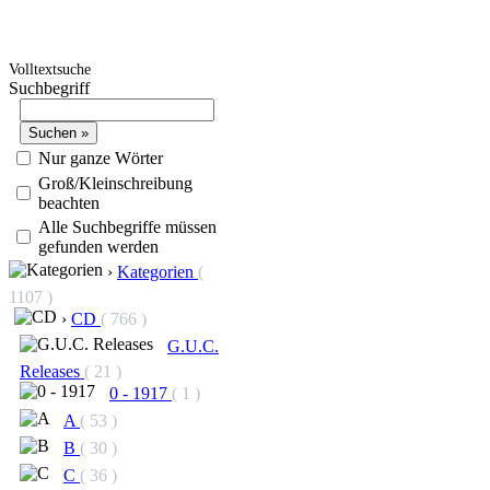
Volltextsuche
Suchbegriff
Nur ganze Wörter
Groß/Kleinschreibung
beachten
Alle Suchbegriffe müssen
gefunden werden
›
Kategorien
(
1107 )
›
CD
( 766 )
G.U.C.
Releases
( 21 )
0 - 1917
( 1 )
A
( 53 )
B
( 30 )
C
( 36 )