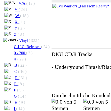
V/A
( 13 )
V
( 24 )
W
( 18 )
X
( 1 )
Y
( 2 )
Z
( 3 )
›
Vinyl
( 322 )
G.U.C. Releases
( 24 )
0 - 200
( 2 )
DIGI CD/8 Tracks
A
( 29 )
B
( 22 )
- Underground Thrash/Bla
C
( 16 )
D
( 31 )
E
( 8 )
F
( 5 )
Durchschnittliche Kunden
G
( 14 )
H
( 9 )
I
( 14 )