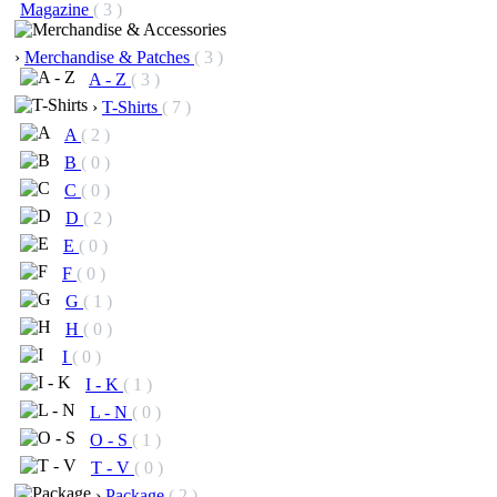
Magazine
( 3 )
›
Merchandise & Patches
( 3 )
A - Z
( 3 )
›
T-Shirts
( 7 )
A
( 2 )
B
( 0 )
C
( 0 )
D
( 2 )
E
( 0 )
F
( 0 )
G
( 1 )
H
( 0 )
I
( 0 )
I - K
( 1 )
L - N
( 0 )
O - S
( 1 )
T - V
( 0 )
›
Package
( 2 )