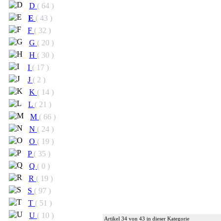
D
( 64 )
E
( 43 )
F
( 32 )
G
( 20 )
H
( 30 )
I
( 17 )
J
( 2 )
K
( 14 )
L
( 21 )
M
( 66 )
N
( 24 )
O
( 19 )
P
( 35 )
Q
( 0 )
R
( 19 )
S
( 97 )
T
( 51 )
U
( 10 )
Artikel 34 von 43 in dieser Kategorie