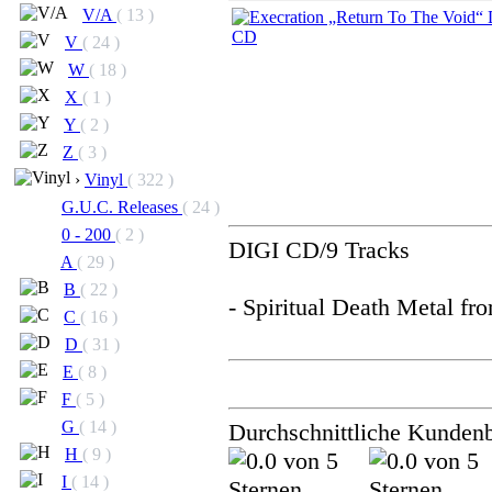
V/A
( 13 )
V
( 24 )
W
( 18 )
X
( 1 )
Y
( 2 )
Z
( 3 )
›
Vinyl
( 322 )
G.U.C. Releases
( 24 )
0 - 200
( 2 )
DIGI CD/9 Tracks
A
( 29 )
B
( 22 )
- Spiritual Death Metal f
C
( 16 )
D
( 31 )
E
( 8 )
F
( 5 )
G
( 14 )
Durchschnittliche Kunden
H
( 9 )
I
( 14 )