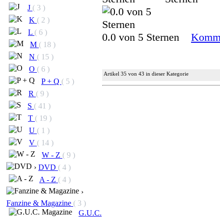
J
( 3 )
K
( 2 )
L
( 6 )
0.0 von 5 Sternen
Komme
M
( 18 )
N
( 15 )
O
( 6 )
Artikel 35 von 43 in dieser Kategorie
P + Q
( 5 )
R
( 9 )
S
( 41 )
T
( 19 )
U
( 1 )
V
( 14 )
W - Z
( 9 )
›
DVD
( 4 )
A - Z
( 4 )
›
Fanzine & Magazine
( 3 )
G.U.C.