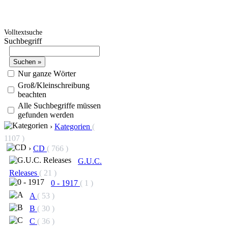
Volltextsuche
Suchbegriff
Nur ganze Wörter
Groß/Kleinschreibung
beachten
Alle Suchbegriffe müssen
gefunden werden
›
Kategorien
(
1107 )
›
CD
( 766 )
G.U.C.
Releases
( 21 )
0 - 1917
( 1 )
A
( 53 )
B
( 30 )
C
( 36 )