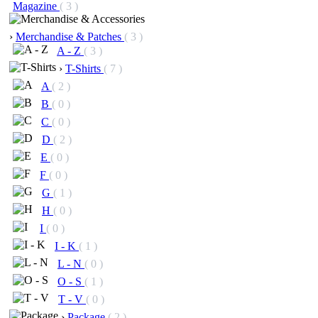
Magazine
( 3 )
›
Merchandise & Patches
( 3 )
A - Z
( 3 )
›
T-Shirts
( 7 )
A
( 2 )
B
( 0 )
C
( 0 )
D
( 2 )
E
( 0 )
F
( 0 )
G
( 1 )
H
( 0 )
I
( 0 )
I - K
( 1 )
L - N
( 0 )
O - S
( 1 )
T - V
( 0 )
›
Package
( 2 )