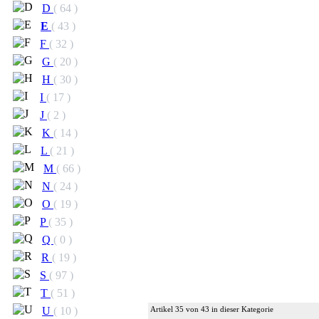
D
( 64 )
E
( 43 )
F
( 32 )
G
( 20 )
H
( 30 )
I
( 17 )
J
( 2 )
K
( 14 )
L
( 21 )
M
( 66 )
N
( 24 )
O
( 19 )
P
( 35 )
Q
( 0 )
R
( 19 )
S
( 97 )
T
( 51 )
Artikel 35 von 43 in dieser Kategorie
U
( 10 )