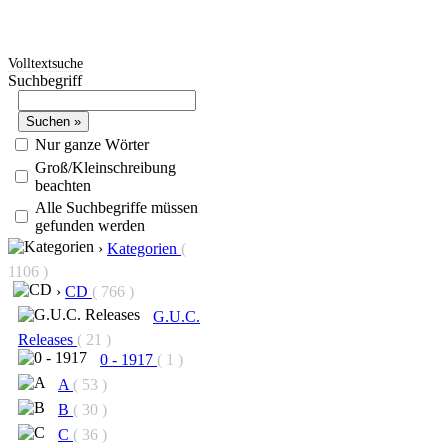
Volltextsuche
Suchbegriff
Nur ganze Wörter
Groß/Kleinschreibung
beachten
Alle Suchbegriffe müssen
gefunden werden
›
Kategorien
(
1106 )
›
CD
( 766 )
G.U.C.
Releases
( 21 )
0 - 1917
( 1 )
A
( 53 )
B
( 30 )
C
( 36 )