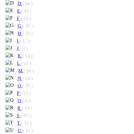
D
( 64 )
E
( 43 )
F
( 32 )
G
( 20 )
H
( 30 )
I
( 17 )
J
( 2 )
K
( 14 )
L
( 21 )
M
( 66 )
N
( 24 )
O
( 19 )
P
( 35 )
Q
( 0 )
R
( 19 )
S
( 97 )
T
( 51 )
U
( 10 )