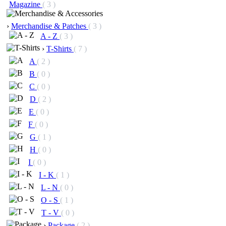
Magazine
( 3 )
›
Merchandise & Patches
( 3 )
A - Z
( 3 )
›
T-Shirts
( 7 )
A
( 2 )
B
( 0 )
C
( 0 )
D
( 2 )
E
( 0 )
F
( 0 )
G
( 1 )
H
( 0 )
I
( 0 )
I - K
( 1 )
L - N
( 0 )
O - S
( 1 )
T - V
( 0 )
›
Package
( 2 )