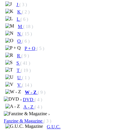
J
( 3 )
K
( 2 )
L
( 6 )
M
( 18 )
N
( 15 )
O
( 6 )
P + Q
( 5 )
R
( 9 )
S
( 41 )
T
( 19 )
U
( 1 )
V
( 14 )
W - Z
( 9 )
›
DVD
( 4 )
A - Z
( 4 )
›
Fanzine & Magazine
( 3 )
G.U.C.