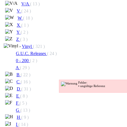
V/A
( 13 )
V
( 24 )
W
( 18 )
X
( 1 )
Y
( 2 )
Z
( 3 )
›
Vinyl
( 321 )
G.U.C. Releases
( 24 )
0 - 200
( 2 )
A
( 29 )
B
( 22 )
C
( 16 )
Fehler:
• ungültige Referenz
D
( 31 )
E
( 8 )
F
( 5 )
G
( 13 )
H
( 9 )
I
( 14 )