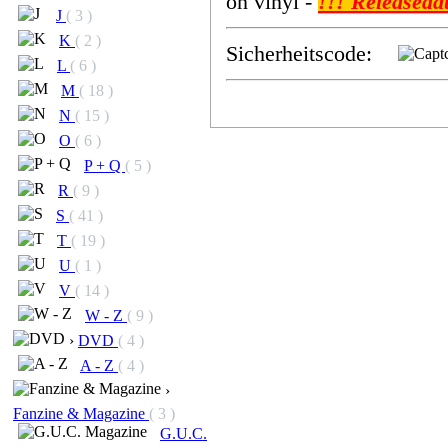
on vinyl -
!!! Releaseda
J
( 3 )
K
( 2 )
Sicherheitscode:
L
( 6 )
M
( 18 )
N
( 15 )
O
( 6 )
P + Q
( 5 )
R
( 9 )
S
( 41 )
T
( 19 )
U
( 1 )
V
( 14 )
W - Z
( 9 )
›
DVD
( 4 )
A - Z
( 4 )
›
Fanzine & Magazine
( 3 )
G.U.C.