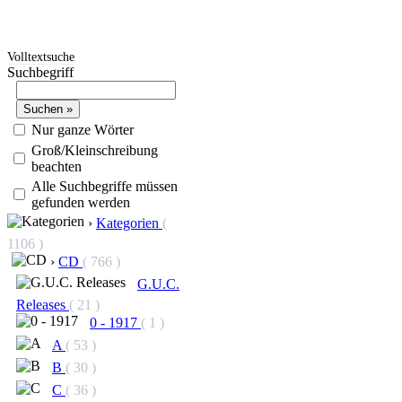
Volltextsuche
Suchbegriff
Nur ganze Wörter
Groß/Kleinschreibung
beachten
Alle Suchbegriffe müssen
gefunden werden
›
Kategorien
(
1106 )
›
CD
( 766 )
G.U.C.
Releases
( 21 )
0 - 1917
( 1 )
A
( 53 )
B
( 30 )
C
( 36 )