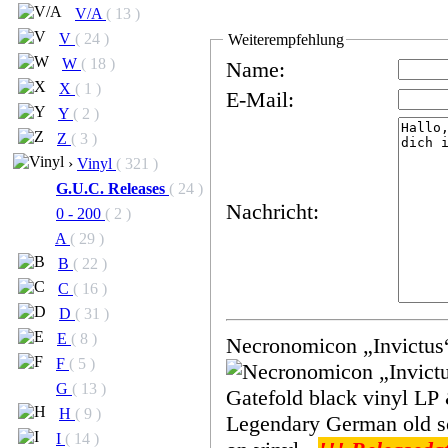
V/A
( 13 )
V
( 24 )
Weiterempfehlung
W
( 18 )
Name:
X
( 1 )
E-Mail:
Y
( 2 )
Z
( 3 )
›
Vinyl
( 321 )
G.U.C. Releases
( 24 )
Nachricht:
0 - 200
( 2 )
A
( 29 )
B
( 22 )
C
( 16 )
D
( 31 )
E
( 8 )
Necronomicon „Invictus
F
( 5 )
G
( 13 )
Gatefold black vinyl LP & Poster ~ lim. edi
H
( 9 )
Legendary German old sch
I
( 14 )