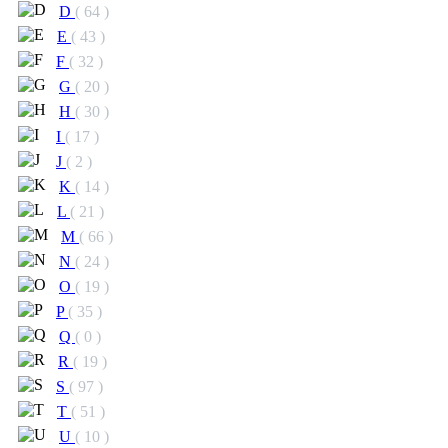
D
( 64 )
E
( 43 )
F
( 32 )
G
( 20 )
H
( 30 )
I
( 17 )
J
( 2 )
K
( 14 )
L
( 21 )
M
( 66 )
N
( 24 )
O
( 19 )
P
( 35 )
Q
( 0 )
R
( 19 )
S
( 97 )
T
( 51 )
U
( 10 )