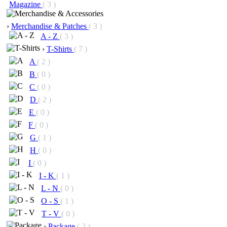
Magazine
( 3 )
›
Merchandise & Patches
( 3 )
A - Z
( 3 )
›
T-Shirts
( 7 )
A
( 2 )
B
( 0 )
C
( 0 )
D
( 2 )
E
( 0 )
F
( 0 )
G
( 1 )
H
( 0 )
I
( 0 )
I - K
( 1 )
L - N
( 0 )
O - S
( 1 )
T - V
( 0 )
›
Package
( 2 )