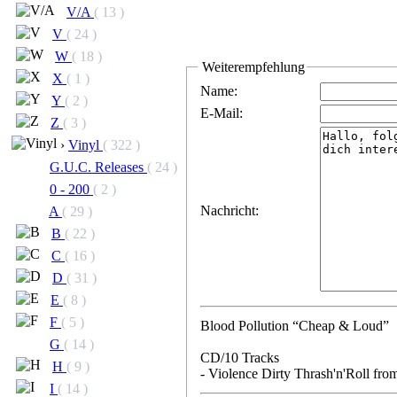
V/A
( 13 )
V
( 24 )
W
( 18 )
Weiterempfehlung
X
( 1 )
Name:
Y
( 2 )
E-Mail:
Z
( 3 )
›
Vinyl
( 322 )
G.U.C. Releases
( 24 )
0 - 200
( 2 )
Nachricht:
A
( 29 )
B
( 22 )
C
( 16 )
D
( 31 )
E
( 8 )
F
( 5 )
Blood Pollution “Cheap & Loud”
G
( 14 )
CD/10 Tracks
H
( 9 )
- Violence Dirty Thrash'n'Roll fro
I
( 14 )