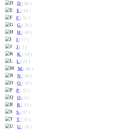
D
( 64 )
E
( 43 )
F
( 32 )
G
( 20 )
H
( 30 )
I
( 17 )
J
( 2 )
K
( 14 )
L
( 21 )
M
( 66 )
N
( 24 )
O
( 19 )
P
( 35 )
Q
( 0 )
R
( 19 )
S
( 97 )
T
( 51 )
U
( 10 )