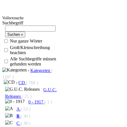
Volltextsuche
Suchbegriff
Nur ganze Wörter
Groß/Kleinschreibung
beachten
Alle Suchbegriffe müssen
gefunden werden
›
Kategorien
(
1107 )
›
CD
( 766 )
G.U.C.
Releases
( 21 )
0 - 1917
( 1 )
A
( 53 )
B
( 30 )
C
( 36 )