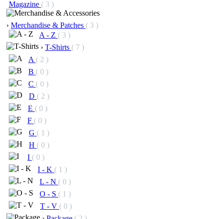
Magazine
( 3 )
›
Merchandise & Patches
( 3 )
A - Z
( 3 )
›
T-Shirts
( 7 )
A
( 2 )
B
( 0 )
C
( 0 )
D
( 2 )
E
( 0 )
F
( 0 )
G
( 1 )
H
( 0 )
I
( 0 )
I - K
( 1 )
L - N
( 0 )
O - S
( 1 )
T - V
( 0 )
›
Package
( 2 )