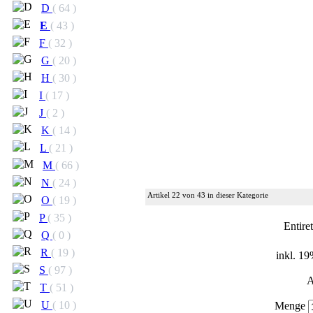
D
( 64 )
E
( 43 )
F
( 32 )
G
( 20 )
H
( 30 )
I
( 17 )
J
( 2 )
K
( 14 )
L
( 21 )
M
( 66 )
N
( 24 )
Artikel 22 von 43 in dieser Kategorie
O
( 19 )
P
( 35 )
Entire
Q
( 0 )
R
( 19 )
inkl. 1
S
( 97 )
A
T
( 51 )
U
( 10 )
Menge