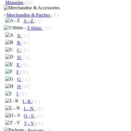
Magazine
( 3 )
›
Merchandise & Patches
( 3 )
A - Z
( 3 )
›
T-Shirts
( 7 )
A
( 2 )
B
( 0 )
C
( 0 )
D
( 2 )
E
( 0 )
F
( 0 )
G
( 1 )
H
( 0 )
I
( 0 )
I - K
( 1 )
L - N
( 0 )
O - S
( 1 )
T - V
( 0 )
›
Package
( 2 )