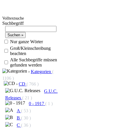
Volltextsuche
Suchbegriff
Nur ganze Wörter
Groß/Kleinschreibung
beachten
Alle Suchbegriffe müssen
gefunden werden
›
Kategorien
(
1106 )
›
CD
( 766 )
G.U.C.
Releases
( 21 )
0 - 1917
( 1 )
A
( 53 )
B
( 30 )
C
( 36 )