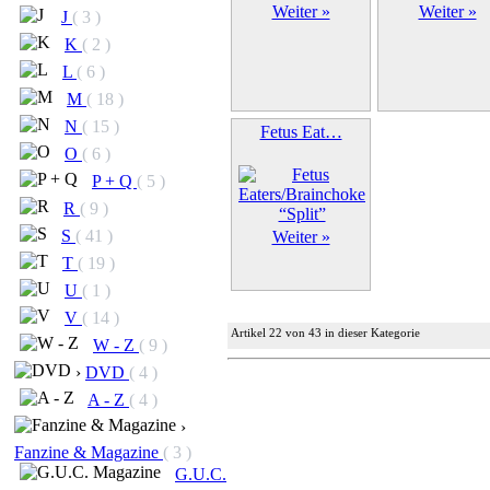
Weiter »
Weiter »
J
( 3 )
K
( 2 )
L
( 6 )
M
( 18 )
N
( 15 )
Fetus Eat…
O
( 6 )
P + Q
( 5 )
R
( 9 )
S
( 41 )
Weiter »
T
( 19 )
U
( 1 )
V
( 14 )
Artikel 22 von 43 in dieser Kategorie
W - Z
( 9 )
›
DVD
( 4 )
A - Z
( 4 )
›
Fanzine & Magazine
( 3 )
G.U.C.