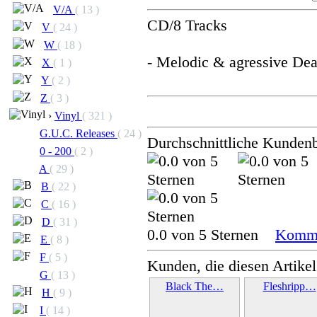
V/A
( 13 )
CD/8 Tracks
V
( 24 )
W
( 18 )
- Melodic & agressive Dea
X
( 1 )
Y
( 2 )
Z
( 3 )
›
Vinyl
( 321 )
G.U.C. Releases
( 24 )
Durchschnittliche Kunden
0 - 200
( 2 )
A
( 29 )
B
( 22 )
C
( 16 )
D
( 31 )
0.0 von 5 Sternen
Komme
E
( 8 )
F
( 5 )
Kunden, die diesen Artikel
G
( 13 )
Black The…
Fleshripp…
H
( 9 )
I
( 14 )