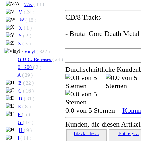
V/A
( 13 )
V
( 24 )
CD/8 Tracks
W
( 18 )
X
( 1 )
- Brutal Gore Death Metal 
Y
( 2 )
Z
( 3 )
›
Vinyl
( 322 )
G.U.C. Releases
( 24 )
0 - 200
( 2 )
Durchschnittliche Kunden
A
( 29 )
B
( 22 )
C
( 16 )
D
( 31 )
E
( 8 )
0.0 von 5 Sternen
Komme
F
( 5 )
G
( 14 )
Kunden, die diesen Artikel
H
( 9 )
Black The…
Entirety…
I
( 14 )