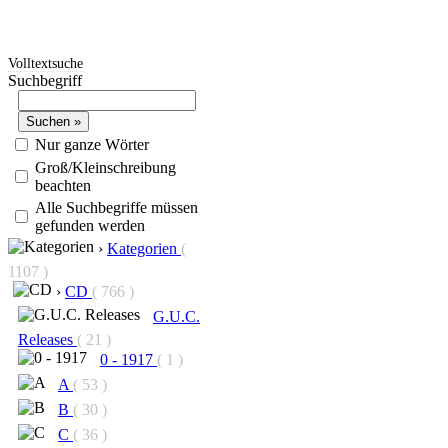
Volltextsuche
Suchbegriff
Nur ganze Wörter
Groß/Kleinschreibung
beachten
Alle Suchbegriffe müssen
gefunden werden
›
Kategorien
(
1107 )
›
CD
( 766 )
G.U.C.
Releases
( 21 )
0 - 1917
( 1 )
A
( 53 )
B
( 30 )
C
( 36 )