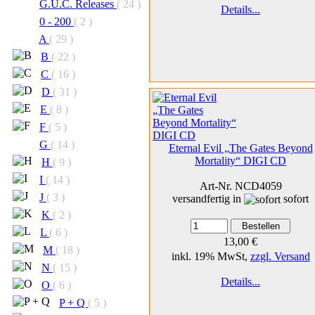
G.U.C. Releases
( 24 )
Details...
0 - 200
( 2 )
A
( 29 )
B
( 22 )
C
( 16 )
D
( 31 )
E
( 8 )
F
( 5 )
G
( 14 )
Eternal Evil „The Gates Beyond
Mortality“ DIGI CD
H
( 9 )
I
( 14 )
Art-Nr. NCD4059
J
( 3 )
versandfertig in
sofort
K
( 2 )
L
( 6 )
13,00 €
M
( 18 )
inkl. 19% MwSt,
zzgl. Versand
N
( 15 )
Details...
O
( 6 )
P + Q
( 5 )