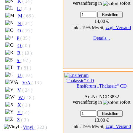
K
( 14 )
versandfertig in
sofort
L
( 21 )
M
( 66 )
14,00 €
N
( 24 )
inkl. 19% MwSt,
zzgl. Versand
O
( 19 )
P
( 35 )
Details...
Q
( 0 )
R
( 19 )
S
( 97 )
T
( 51 )
U
( 10 )
V/A
( 13 )
Ensiferum „Thalassic“ CD
V
( 24 )
Art-Nr. NCD3832
W
( 18 )
versandfertig in
sofort
X
( 1 )
Y
( 2 )
Z
( 3 )
13,00 €
inkl. 19% MwSt,
zzgl. Versand
›
Vinyl
( 322 )