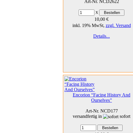
Art-Nr. NCD2622
x
10,00 €
inkl. 19% MwSt,
zzgl. Versand
Details...
Encorion “Facing History And
Ourselves”
Art-Nr. NCD177
versandfertig in
sofort