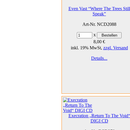
Even Vast “Where The Trees Stil
Speak”
Art-Nr. NCD2088
x
8,00 €
inkl. 19% MwSt,
zzgl. Versand
Details...
Execration „Return To The Void
DIGI CD