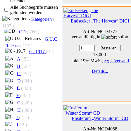
beachten
Alle Suchbegriffe müssen
gefunden werden
›
Kategorien
(
Endseeker „The Harvest“ DIGI
1107 )
Art-Nr. NCD3777
›
CD
( 766 )
versandfertig in
sofort
G.U.C.
Releases
( 21 )
0 - 1917
( 1 )
13,00 €
A
( 53 )
inkl. 19% MwSt,
zzgl. Versand
B
( 30 )
Details...
C
( 36 )
D
( 64 )
E
( 43 )
F
( 32 )
G
( 20 )
H
( 30 )
I
( 17 )
Ensiferum „Winter Storm“ CD
J
( 2 )
Art-Nr. NCD4058