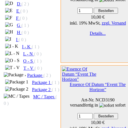
D
( 2 )
E
( 0 )
10,00 €
F
( 0 )
inkl. 19% MwSt,
zzgl. Versand
G
( 1 )
H
( 0 )
Details...
I
( 0 )
I - K
( 1 )
L - N
( 0 )
O - S
( 1 )
T - V
( 0 )
›
Package
( 2 )
Package 1
( 1 )
Essence Of Datum “Event The
Horizon”
Package 2
( 1 )
MC / Tapes
(
Art-Nr. NCD3190
0 )
versandfertig in
sofort
10,00 €