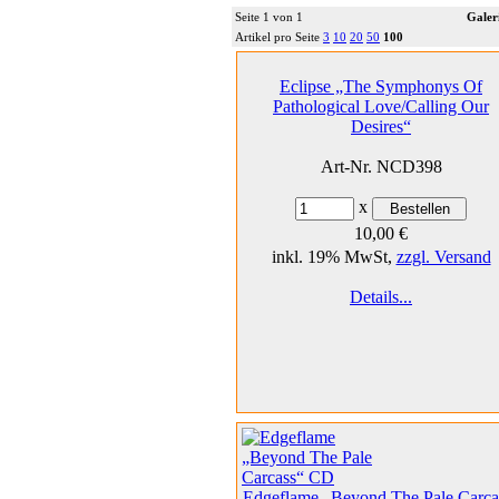
Seite 1 von 1
Galer
Artikel pro Seite
3
10
20
50
100
Eclipse „The Symphonys Of
Pathological Love/Calling Our
Desires“
Art-Nr. NCD398
x
10,00 €
inkl. 19% MwSt,
zzgl. Versand
Details...
Edgeflame „Beyond The Pale Carca