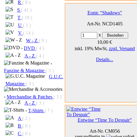
R
( 9 )
S
( 41 )
Eonic “Shadows”
T
( 19 )
Art-Nr. NCD1405
U
( 1 )
V
( 14 )
x
W - Z
( 9 )
10,00 €
›
DVD
( 4 )
inkl. 19% MwSt,
zzgl. Versand
A - Z
( 4 )
Details...
›
Fanzine & Magazine
( 3 )
G.U.C.
Magazine
( 3 )
›
Merchandise & Patches
( 3 )
A - Z
( 3 )
›
T-Shirts
( 7 )
A
( 2 )
Entwine “Time To Despair”
B
( 0 )
Art-Nr. CM056
C
( 0 )
versandfertig in
sofort